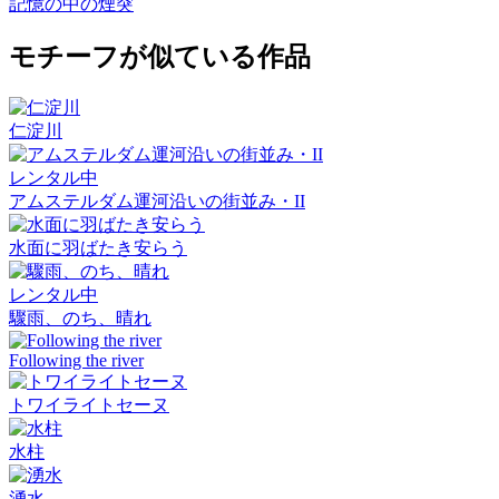
記憶の中の煙突
モチーフが似ている作品
仁淀川
レンタル中
アムステルダム運河沿いの街並み・II
水面に羽ばたき安らう
レンタル中
驟雨、のち、晴れ
Following the river
トワイライトセーヌ
水柱
湧水