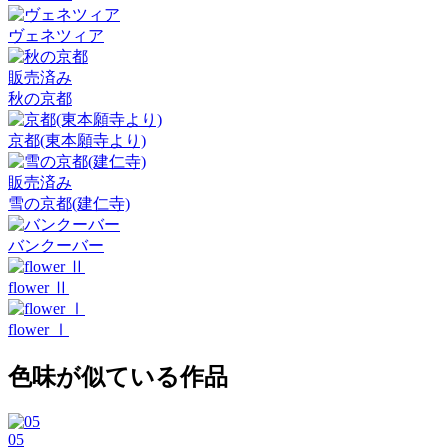
ヴェネツィア
販売済み
秋の京都
京都(東本願寺より)
販売済み
雪の京都(建仁寺)
バンクーバー
flower Ⅱ
flower Ⅰ
色味が似ている作品
05