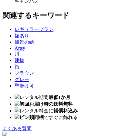
キャンバス
関連するキーワード
レギュラープラン
額あり
風景の絵
Artsy
川
建物
街
ブラウン
グレー
壁掛け可
レンタル期間
最低1か月
初回お届け時の送料無料
レンタル料金に
補償料込み
ピン類同梱
ですぐに飾れる
よくある質問