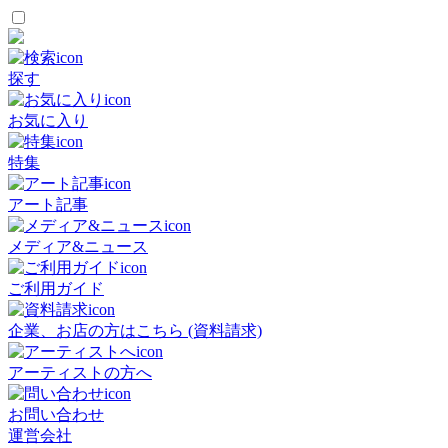
探す
お気に入り
特集
アート記事
メディア&ニュース
ご利用ガイド
企業、お店の方はこちら (資料請求)
アーティストの方へ
お問い合わせ
運営会社