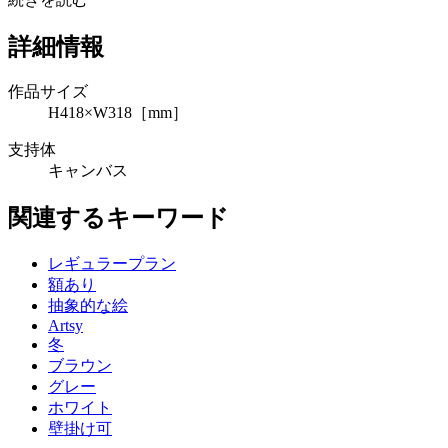
詳細情報
作品サイズ
H418×W318［mm］
支持体
キャンバス
関連するキーワード
レギュラープラン
額あり
抽象的な絵
Artsy
冬
ブラウン
グレー
ホワイト
壁掛け可