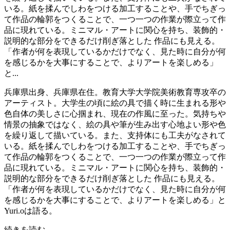
いる。紙を揉んでしわをつける加工することや、手でちぎっ
て作品の輪郭をつくることで、一つ一つの作業が際立って作
品に現れている。ミニマル・アートに関心を持ち、装飾的・
説明的な部分をできるだけ削ぎ落とした 作品にも見える。
「作者が何を表現しているかだけでなく、見た時に自分が何
を感じるかを大事にすることで、よりアートを楽しめる」
と...
兵庫県出身、兵庫県在住。教育大学大学院美術教育専攻卒の
アーティスト。大学生の頃に絵の具で描く時に生まれる形や
色自体の美しさに心掴まれ、現在の作風に至った。気持ちや
情景の抽象ではなく、絵の具や筆が生み出す心地よい形や色
を繰り返して描いている。また、支持体にも工夫がなされて
いる。紙を揉んでしわをつける加工することや、手でちぎっ
て作品の輪郭をつくることで、一つ一つの作業が際立って作
品に現れている。ミニマル・アートに関心を持ち、装飾的・
説明的な部分をできるだけ削ぎ落とした 作品にも見える。
「作者が何を表現しているかだけでなく、見た時に自分が何
を感じるかを大事にすることで、よりアートを楽しめる」と
Yuri.oは語る。
続きを読む