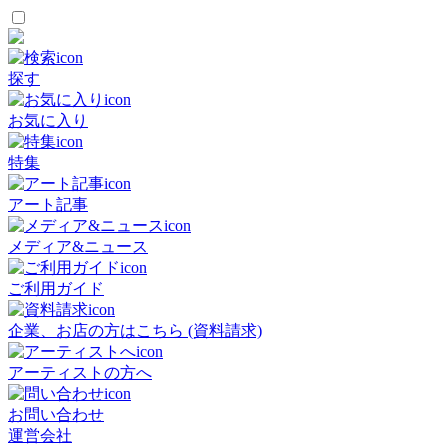
探す
お気に入り
特集
アート記事
メディア&ニュース
ご利用ガイド
企業、お店の方はこちら (資料請求)
アーティストの方へ
お問い合わせ
運営会社