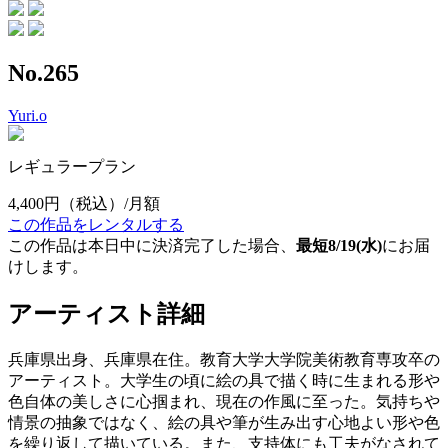
No.265
Yuri.o
レギュラープラン
4,400円
（税込）/月額
この作品をレンタルする
この作品は本日中に決済完了した場合、
最短8/19(水)
にお届
けします。
アーティスト詳細
兵庫県出身、兵庫県在住。教育大学大学院美術教育専攻卒の
アーティスト。大学生の頃に絵の具で描く時に生まれる形や
色自体の美しさに心掴まれ、現在の作風に至った。気持ちや
情景の抽象ではなく、絵の具や筆が生み出す心地よい形や色
を繰り返して描いている。また、支持体にも工夫がなされて