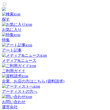
探す
お気に入り
特集
アート記事
メディア&ニュース
ご利用ガイド
企業、お店の方はこちら (資料請求)
アーティストの方へ
お問い合わせ
運営会社