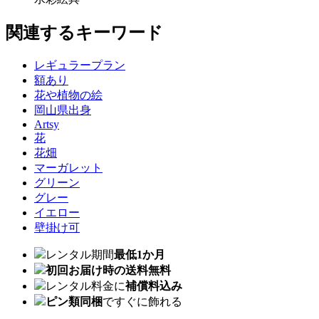
関連するキーワード
レギュラープラン
額あり
花や植物の絵
岡山県出身
Artsy
花
花畑
マーガレット
グリーン
グレー
イエロー
壁掛け可
レンタル期間
最低1か月
初回お届け時の送料無料
レンタル料金に
補償料込み
ピン類同梱
ですぐに飾れる