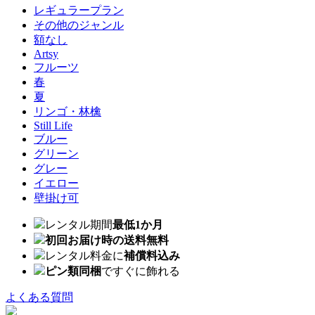
レギュラープラン
その他のジャンル
額なし
Artsy
フルーツ
春
夏
リンゴ・林檎
Still Life
ブルー
グリーン
グレー
イエロー
壁掛け可
レンタル期間
最低1か月
初回お届け時の送料無料
レンタル料金に
補償料込み
ピン類同梱
ですぐに飾れる
よくある質問