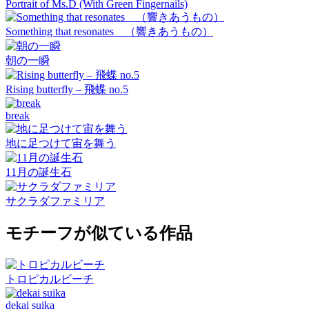
Portrait of Ms.D (With Green Fingernails)
Something that resonates （響きあうもの）
朝の一瞬
Rising butterfly – 飛蝶 no.5
break
地に足つけて宙を舞う
11月の誕生石
サクラダファミリア
モチーフが似ている作品
トロピカルビーチ
dekai suika