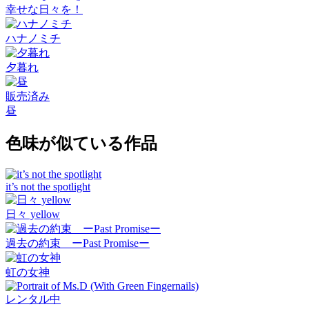
幸せな日々を！
ハナノミチ
夕暮れ
販売済み
昼
色味が似ている作品
it’s not the spotlight
日々 yellow
過去の約束 ーPast Promiseー
虹の女神
レンタル中