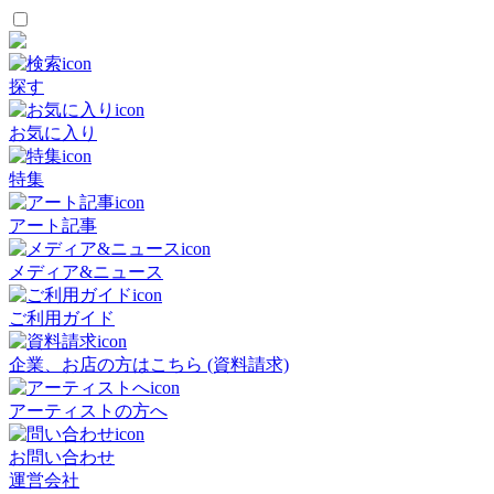
探す
お気に入り
特集
アート記事
メディア&ニュース
ご利用ガイド
企業、お店の方はこちら (資料請求)
アーティストの方へ
お問い合わせ
運営会社