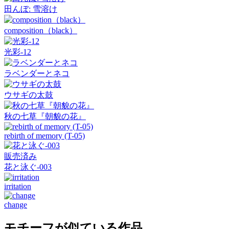
田んぼ: 雪溶け
composition（black）
光彩-12
ラベンダーとネコ
ウサギの太鼓
秋の七草『朝貌の花』
rebirth of memory (T-05)
販売済み
花と泳ぐ-003
irritation
change
モチーフが似ている作品