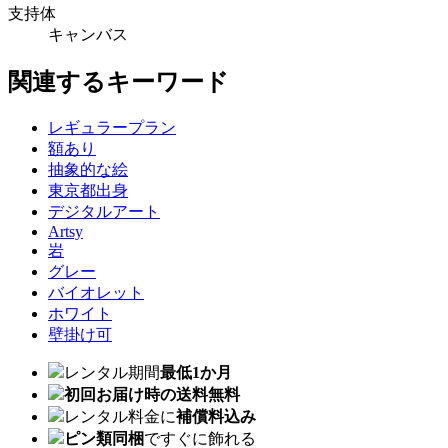
支持体
キャンバス
関連するキーワード
レギュラープラン
額あり
抽象的な絵
東京都出身
デジタルアート
Artsy
岩
グレー
バイオレット
ホワイト
壁掛け可
レンタル期間
最低1か月
初回お届け時の送料無料
レンタル料金に
補償料込み
ピン類同梱
ですぐに飾れる