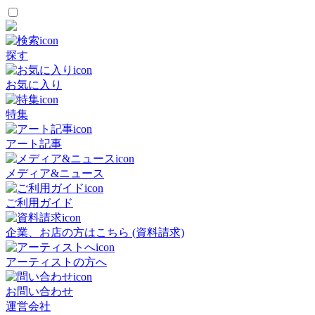
探す
お気に入り
特集
アート記事
メディア&ニュース
ご利用ガイド
企業、お店の方はこちら (資料請求)
アーティストの方へ
お問い合わせ
運営会社