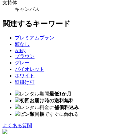
支持体
キャンバス
関連するキーワード
プレミアムプラン
額なし
Artsy
ブラウン
グレー
バイオレット
ホワイト
壁掛け可
レンタル期間
最低1か月
初回お届け時の送料無料
レンタル料金に
補償料込み
ピン類同梱
ですぐに飾れる
よくある質問