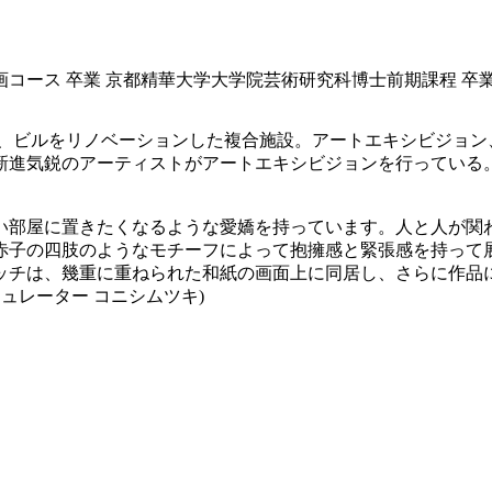
本画コース 卒業 京都精華大学大学院芸術研究科博士前期課程 卒
もと、ビルをリノベーションした複合施設。アートエキシビジョ
進気鋭のアーティストがアートエキシビジョンを行っている。今
い部屋に置きたくなるような愛嬌を持っています。人と人が関
赤子の四肢のようなモチーフによって抱擁感と緊張感を持って
ッチは、幾重に重ねられた和紙の画面上に同居し、さらに作品
キュレーター コニシムツキ)