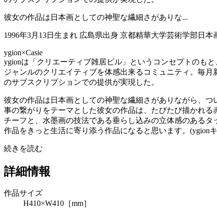
彼女の作品は日本画としての神聖な繊細さがありな...
1996年3月13日生まれ 広島県出身 京都精華大学芸術学部日
ygion×Casie
ygionは「クリエーティブ雑居ビル」というコンセプトの
ジャンルのクリエイティブを体感出来るコミュニティ。毎月新
のサブスクリプションでの提供が実現した。
彼女の作品は日本画としての神聖な繊細さがありながら、つ
事の繋がりをテーマとした彼女の作品は、たびたび描かれる
チーフと、水墨画の技法である垂らし込みの立体感のあるタ
作品をきっと生活に寄り添う作品になると思います。(ygion
続きを読む
詳細情報
作品サイズ
H410×W410［mm］