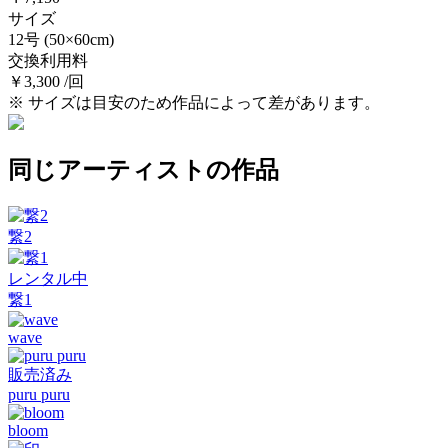
サイズ
12号
(50×60cm)
交換利用料
￥3,300 /回
※ サイズは目安のため作品によって差があります。
同じアーティストの作品
繋2
レンタル中
繋1
wave
販売済み
puru puru
bloom