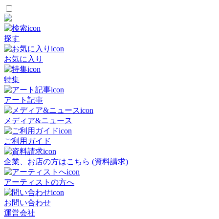
探す
お気に入り
特集
アート記事
メディア&ニュース
ご利用ガイド
企業、お店の方はこちら (資料請求)
アーティストの方へ
お問い合わせ
運営会社