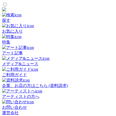
探す
お気に入り
特集
アート記事
メディア&ニュース
ご利用ガイド
企業、お店の方はこちら (資料請求)
アーティストの方へ
お問い合わせ
運営会社