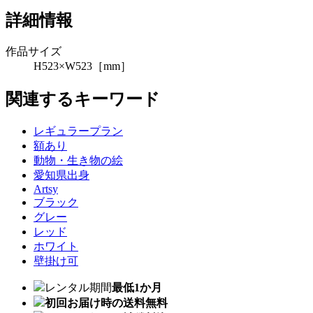
詳細情報
作品サイズ
H523×W523［mm］
関連するキーワード
レギュラープラン
額あり
動物・生き物の絵
愛知県出身
Artsy
ブラック
グレー
レッド
ホワイト
壁掛け可
レンタル期間
最低1か月
初回お届け時の送料無料