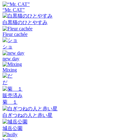
“Mr. CAT”
白黒猫のひとやすみ
Fleur cachée
ショ
new day
Mixing
だ
販売済み
菊 １
白ぎつねの人と赤い星
城岳公園