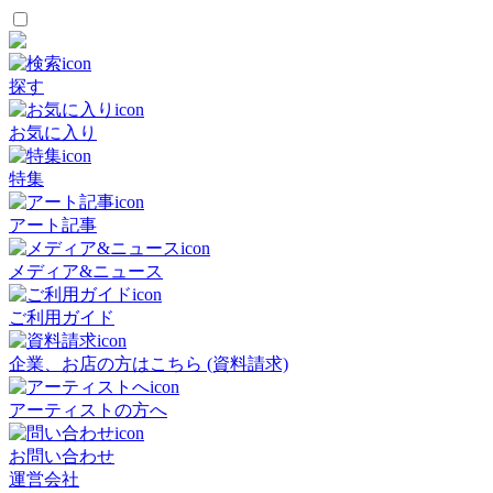
探す
お気に入り
特集
アート記事
メディア&ニュース
ご利用ガイド
企業、お店の方はこちら (資料請求)
アーティストの方へ
お問い合わせ
運営会社