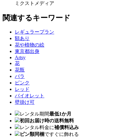
ミクストメディア
関連するキーワード
レギュラープラン
額あり
花や植物の絵
東京都出身
Artsy
花
花瓶
バラ
ピンク
レッド
バイオレット
壁掛け可
レンタル期間
最低1か月
初回お届け時の送料無料
レンタル料金に
補償料込み
ピン類同梱
ですぐに飾れる