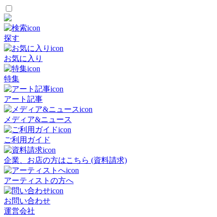
探す
お気に入り
特集
アート記事
メディア&ニュース
ご利用ガイド
企業、お店の方はこちら (資料請求)
アーティストの方へ
お問い合わせ
運営会社