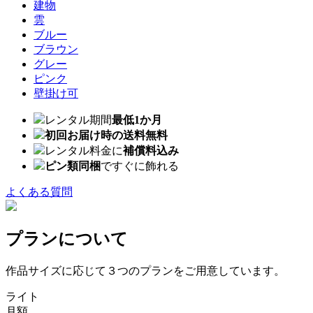
建物
雲
ブルー
ブラウン
グレー
ピンク
壁掛け可
レンタル期間
最低1か月
初回お届け時の送料無料
レンタル料金に
補償料込み
ピン類同梱
ですぐに飾れる
よくある質問
プランについて
作品サイズに応じて３つのプランをご用意しています。
ライト
月額