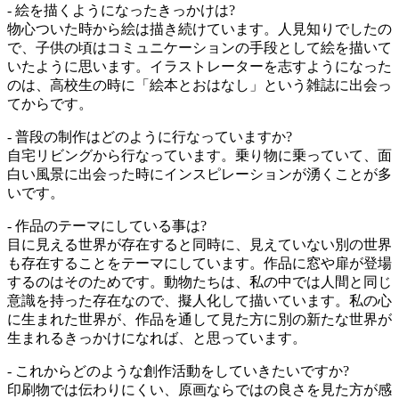
- 絵を描くようになったきっかけは?
物心ついた時から絵は描き続けています。人見知りでしたの
で、子供の頃はコミュニケーションの手段として絵を描いて
いたように思います。イラストレーターを志すようになった
のは、高校生の時に「絵本とおはなし」という雑誌に出会っ
てからです。
- 普段の制作はどのように行なっていますか?
自宅リビングから行なっています。乗り物に乗っていて、面
白い風景に出会った時にインスピレーションが湧くことが多
いです。
- 作品のテーマにしている事は?
目に見える世界が存在すると同時に、見えていない別の世界
も存在することをテーマにしています。作品に窓や扉が登場
するのはそのためです。動物たちは、私の中では人間と同じ
意識を持った存在なので、擬人化して描いています。私の心
に生まれた世界が、作品を通して見た方に別の新たな世界が
生まれるきっかけになれば、と思っています。
- これからどのような創作活動をしていきたいですか?
印刷物では伝わりにくい、原画ならではの良さを見た方が感