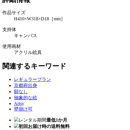
作品サイズ
H410×W318×D18［mm］
支持体
キャンバス
使用画材
アクリル絵具
関連するキーワード
レギュラープラン
京都府出身
額なし
抽象的な絵
Artsy
壁掛け可
レンタル期間
最低1か月
初回お届け時の送料無料