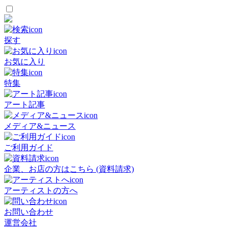
探す
お気に入り
特集
アート記事
メディア&ニュース
ご利用ガイド
企業、お店の方はこちら (資料請求)
アーティストの方へ
お問い合わせ
運営会社