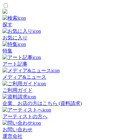
探す
お気に入り
特集
アート記事
メディア&ニュース
ご利用ガイド
企業、お店の方はこちら (資料請求)
アーティストの方へ
お問い合わせ
運営会社