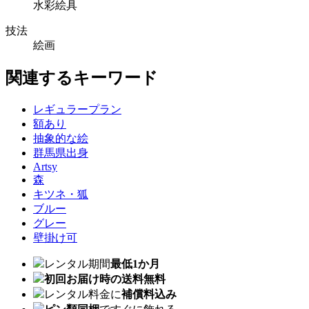
水彩絵具
技法
絵画
関連するキーワード
レギュラープラン
額あり
抽象的な絵
群馬県出身
Artsy
森
キツネ・狐
ブルー
グレー
壁掛け可
レンタル期間
最低1か月
初回お届け時の送料無料
レンタル料金に
補償料込み