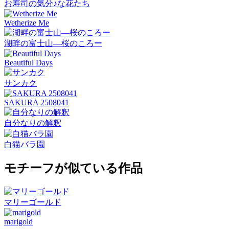
お寿司の気分♪な花たち
Wetherize Me
湖畔の富士山―桜のころー
Beautiful Days
サンカク
SAKURA 2508041
自分なりの解釈
白猫バラ園
モチーフが似ている作品
マリーゴールド
marigold