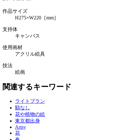
作品サイズ
H275×W220［mm］
支持体
キャンバス
使用画材
アクリル絵具
技法
絵画
関連するキーワード
ライトプラン
額なし
花や植物の絵
東京都出身
Artsy
花
春