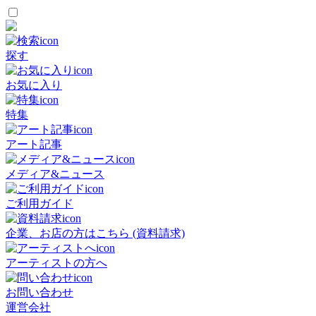
探す
お気に入り
特集
アート記事
メディア&ニュース
ご利用ガイド
企業、お店の方はこちら (資料請求)
アーティストの方へ
お問い合わせ
運営会社