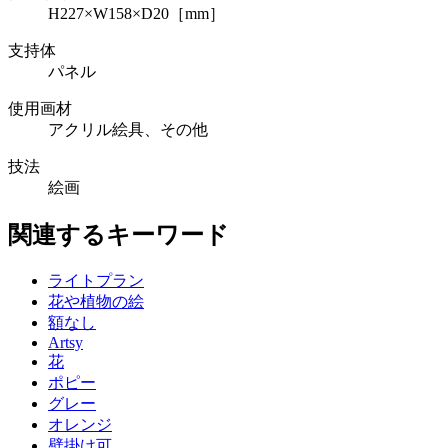
H227×W158×D20［mm］
支持体
パネル
使用画材
アクリル絵具、その他
技法
絵画
関連するキーワード
ライトプラン
花や植物の絵
額なし
Artsy
花
ポピー
グレー
オレンジ
壁掛け可