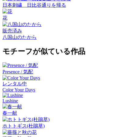
日本刺繍 日比谷通りを帰る
花
販売済み
八国山のたから
モチーフが似ている作品
Presence / 気配
レンタル中
Color Your Days
Lushine
春一献
ホトトギス(杜鵑草)