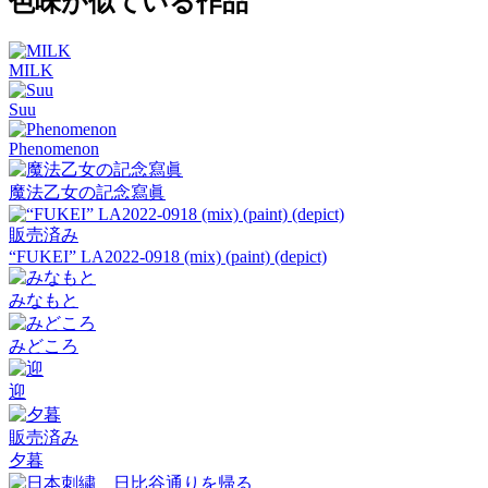
色味が似ている作品
MILK
Suu
Phenomenon
魔法乙女の記念寫眞
販売済み
“FUKEI” LA2022-0918 (mix) (paint) (depict)
みなもと
みどころ
迎
販売済み
夕暮