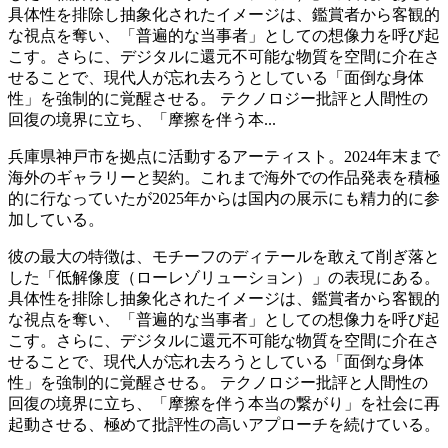
具体性を排除し抽象化されたイメージは、鑑賞者から客観的
な視点を奪い、「普遍的な当事者」としての想像力を呼び起
こす。さらに、デジタルに還元不可能な物質を空間に介在さ
せることで、現代人が忘れ去ろうとしている「面倒な身体
性」を強制的に覚醒させる。 テクノロジー批評と人間性の
回復の境界に立ち、「摩擦を伴う本...
兵庫県神戸市を拠点に活動するアーティスト。2024年末まで
海外のギャラリーと契約。これまで海外での作品発表を積極
的に行なっていたが2025年からは国内の展示にも精力的に参
加している。
彼の最大の特徴は、モチーフのディテールを敢えて削ぎ落と
した「低解像度（ローレゾリューション）」の表現にある。
具体性を排除し抽象化されたイメージは、鑑賞者から客観的
な視点を奪い、「普遍的な当事者」としての想像力を呼び起
こす。さらに、デジタルに還元不可能な物質を空間に介在さ
せることで、現代人が忘れ去ろうとしている「面倒な身体
性」を強制的に覚醒させる。 テクノロジー批評と人間性の
回復の境界に立ち、「摩擦を伴う本当の繋がり」を社会に再
起動させる、極めて批評性の高いアプローチを続けている。