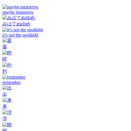
maybe tomorrow
みはてぬゆめ
it’s not the spotlight
凝
瞠
灼
remember
出
来
浮
隙