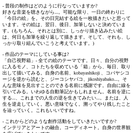
- 普段の制作はどのように行なっていますか?
好きな音楽を聴きながら...。可能な限り、一日の終わりに
「今日の絵」を。その日完結する絵を一枚描きたいと思って
います。その絵は、翌日、後日、加筆しないと決めていま
す。(もちろん、それとは別に、しっかり描き込みたい絵
は、何日も加筆を繰り返して描きます。そして、それも、し
っかり取り組んでいこうと考えています。)
- 作品のテーマにしている事は?
「自己視野箱」- 全ての絵のテーマです。日々、自分の視野
に入るモノ、コトたちを収めている「箱」から、毎日、取り
出して描いてみる。自身の名前、kobayashikoji 、コバヤシコ
ージを逆から読むと、ジーコシヤバコ、jikoshiyabako...。そ
んな意味を見出すことのできる名前に感謝です。自由に線を
引いてみる。いわゆる自動筆記かもしれません。名前を逆に
する...、これまでの人生の逆を生きてみたい...。または、人
生を逆走していく。悪い意味でなく。溯ってやり残したこと
を辿っていく。これもいいですね。
- これからどのような創作活動をしていきたいですか?
インテリアとアートの融合。コーディネート。自身の世界観