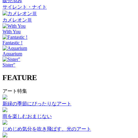
販売済み
サイレント・ナイト
カメレオンⅢ
With You
Fantastic !
Aquarium
Sister"
FEATURE
アート特集
新緑の季節にぴったりなアート
雨を楽しむおまじない
じめじめ気分を吹き飛ばす、光のアート