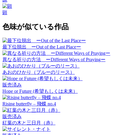
顕
色味が似ている作品
最下位脱出 ーOut of the Last Placeー
異なる祈りの方法 ーDifferent Ways of Prayingー
あおのひかり（ブルーのリース）
販売済み
Hope or Future (希望もしくは未来）
Rising butterfly – 飛蝶 no.4
販売済み
紅葉の木と三日月（赤）