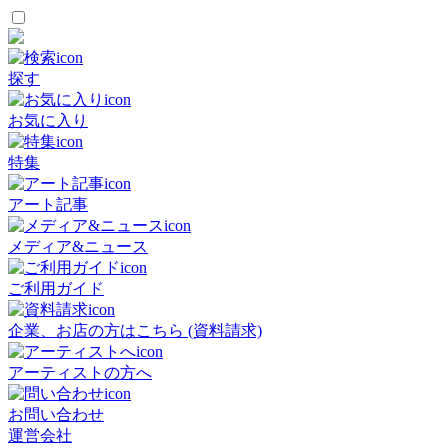
探す
お気に入り
特集
アート記事
メディア&ニュース
ご利用ガイド
企業、お店の方はこちら (資料請求)
アーティストの方へ
お問い合わせ
運営会社