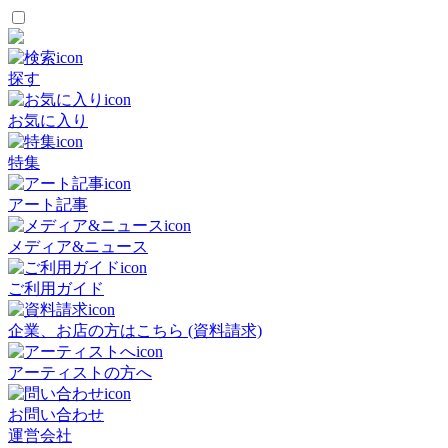
探す
お気に入り
特集
アート記事
メディア&ニュース
ご利用ガイド
企業、お店の方はこちら (資料請求)
アーティストの方へ
お問い合わせ
運営会社