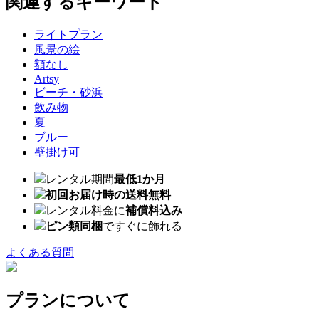
関連するキーワード
ライトプラン
風景の絵
額なし
Artsy
ビーチ・砂浜
飲み物
夏
ブルー
壁掛け可
レンタル期間
最低1か月
初回お届け時の送料無料
レンタル料金に
補償料込み
ピン類同梱
ですぐに飾れる
よくある質問
プランについて