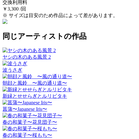
交換利用料
￥3,300 /回
※ サイズは目安のため作品によって差があります。
同じアーティストの作品
ヤシの木のある風景 2
波うさぎ
朝顔と風鈴 〜風の通り道〜
新緑とせせらぎとルリビタキ
菖蒲〜Japanese Iris〜
春の和菓子〜花見団子〜
春の和菓子〜桜もち〜