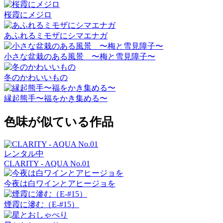
桜霞にメジロ
あふれるミモザにシマエナガ
小さな盆栽のある風景 〜梅と雪見障子〜
冬のかわいいもの
縁起熊手〜福をかき集める〜
色味が似ている作品
レンタル中
CLARITY - AQUA No.01
今夜は白ワインとアヒージョを
煙霞に滲む（E-#15）