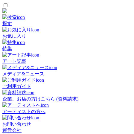
探す
お気に入り
特集
アート記事
メディア&ニュース
ご利用ガイド
企業、お店の方はこちら (資料請求)
アーティストの方へ
お問い合わせ
運営会社