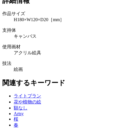
詳細情報
作品サイズ
H180×W120×D20［mm］
支持体
キャンバス
使用画材
アクリル絵具
技法
絵画
関連するキーワード
ライトプラン
花や植物の絵
額なし
Artsy
桜
春