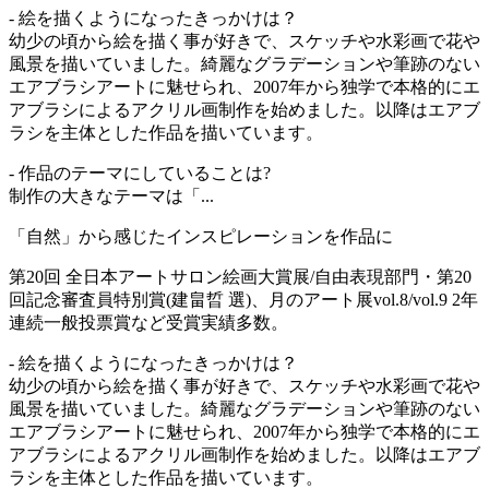
- 絵を描くようになったきっかけは？
幼少の頃から絵を描く事が好きで、スケッチや水彩画で花や
風景を描いていました。綺麗なグラデーションや筆跡のない
エアブラシアートに魅せられ、2007年から独学で本格的にエ
アブラシによるアクリル画制作を始めました。以降はエアブ
ラシを主体とした作品を描いています。
- 作品のテーマにしていることは?
制作の大きなテーマは「...
「自然」から感じたインスピレーションを作品に
第20回 全日本アートサロン絵画大賞展/自由表現部門・第20
回記念審査員特別賞(建畠晢 選)、月のアート展vol.8/vol.9 2年
連続一般投票賞など受賞実績多数。
- 絵を描くようになったきっかけは？
幼少の頃から絵を描く事が好きで、スケッチや水彩画で花や
風景を描いていました。綺麗なグラデーションや筆跡のない
エアブラシアートに魅せられ、2007年から独学で本格的にエ
アブラシによるアクリル画制作を始めました。以降はエアブ
ラシを主体とした作品を描いています。