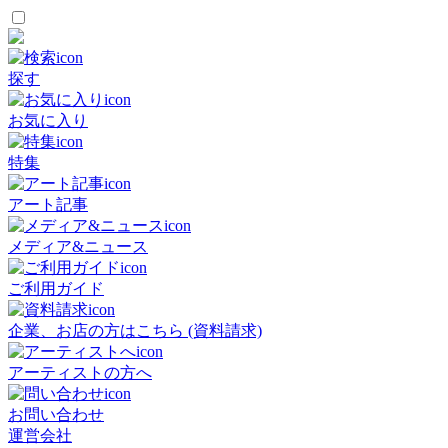
探す
お気に入り
特集
アート記事
メディア&ニュース
ご利用ガイド
企業、お店の方はこちら (資料請求)
アーティストの方へ
お問い合わせ
運営会社