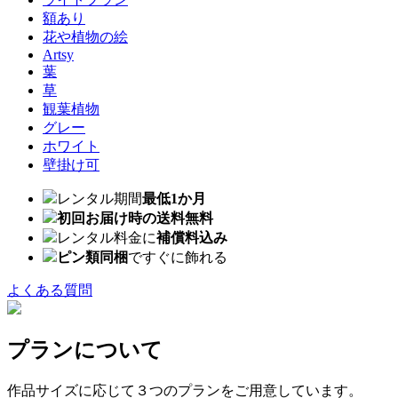
額あり
花や植物の絵
Artsy
葉
草
観葉植物
グレー
ホワイト
壁掛け可
レンタル期間
最低1か月
初回お届け時の送料無料
レンタル料金に
補償料込み
ピン類同梱
ですぐに飾れる
よくある質問
プランについて
作品サイズに応じて３つのプランをご用意しています。