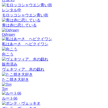
レンタル中
モロッコシャウエン青い街
青は赤に恋している
Odyssey
私はあーさ ヘビクイワシ
向こう
販売済み
ヴェネツィア、水の戯れ
たこ焼き大好き
Toy
ルート66