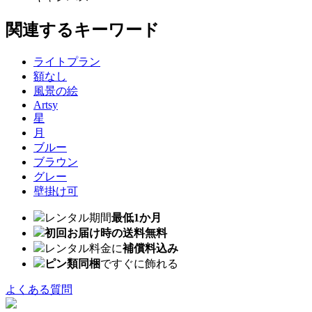
関連するキーワード
ライトプラン
額なし
風景の絵
Artsy
星
月
ブルー
ブラウン
グレー
壁掛け可
レンタル期間
最低1か月
初回お届け時の送料無料
レンタル料金に
補償料込み
ピン類同梱
ですぐに飾れる
よくある質問