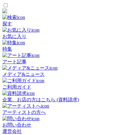
探す
お気に入り
特集
アート記事
メディア&ニュース
ご利用ガイド
企業、お店の方はこちら (資料請求)
アーティストの方へ
お問い合わせ
運営会社