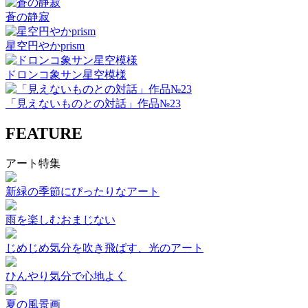
蒼の静寂
星空円やかprism
ドロンコ象サン星空模様
「見えないものとの対話」作品№23
FEATURE
アート特集
新緑の季節にぴったりなアート
雨を楽しむおまじない
じめじめ気分を吹き飛ばす、光のアート
ひんやり気分で心地よく
夏の風景画