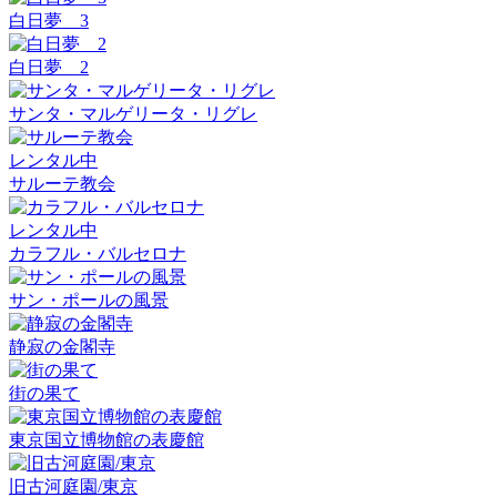
白日夢 3
白日夢 2
サンタ・マルゲリータ・リグレ
レンタル中
サルーテ教会
レンタル中
カラフル・バルセロナ
サン・ポールの風景
静寂の金閣寺
街の果て
東京国立博物館の表慶館
旧古河庭園/東京