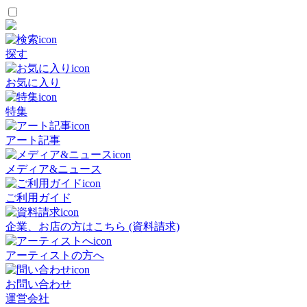
探す
お気に入り
特集
アート記事
メディア&ニュース
ご利用ガイド
企業、お店の方はこちら (資料請求)
アーティストの方へ
お問い合わせ
運営会社