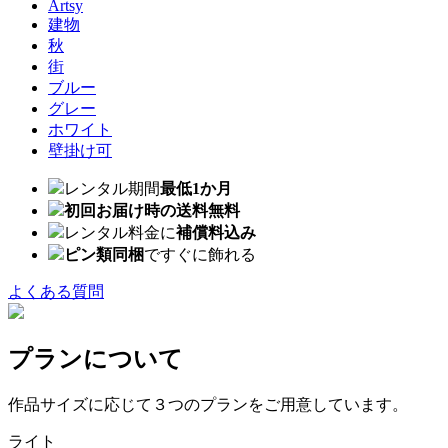
Artsy
建物
秋
街
ブルー
グレー
ホワイト
壁掛け可
レンタル期間
最低1か月
初回お届け時の送料無料
レンタル料金に
補償料込み
ピン類同梱
ですぐに飾れる
よくある質問
プランについて
作品サイズに応じて３つのプランをご用意しています。
ライト