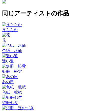
同じアーティストの作品
うららか
花
色紙 水仙
迷い道
短冊 松雲
あの日
色紙 枇杷
短冊七夕