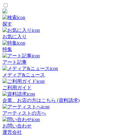
探す
お気に入り
特集
アート記事
メディア&ニュース
ご利用ガイド
企業、お店の方はこちら (資料請求)
アーティストの方へ
お問い合わせ
運営会社