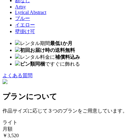
額なし
Artsy
Lyrical Abstract
ブルー
イエロー
壁掛け可
レンタル期間
最低1か月
初回お届け時の送料無料
レンタル料金に
補償料込み
ピン類同梱
ですぐに飾れる
よくある質問
プランについて
作品サイズに応じて３つのプランをご用意しています。
ライト
月額
￥3,520