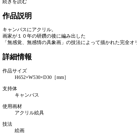
続きを読む
作品説明
キャンバスにアクリル。
画家が１０年の研鑽の後に編み出した
「無感覚、無感情の具象画」の技法によって描かれた完全オ
詳細情報
作品サイズ
H652×W530×D30［mm］
支持体
キャンバス
使用画材
アクリル絵具
技法
絵画