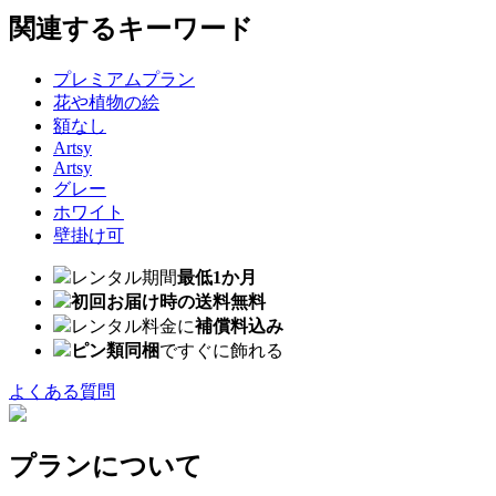
関連するキーワード
プレミアムプラン
花や植物の絵
額なし
Artsy
Artsy
グレー
ホワイト
壁掛け可
レンタル期間
最低1か月
初回お届け時の送料無料
レンタル料金に
補償料込み
ピン類同梱
ですぐに飾れる
よくある質問
プランについて