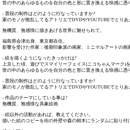
世の中のあらゆるものを自分の色と形に置き換える快感に憑
- 普段の制作はどのように行なっていますか?
家のモノが散乱してるアトリエでDVDやYOUTUBEでとりあ
無機質、無感情に描きあげる世界に魅せられて。
福島県会津出身、東京都在住。
影響を受けた作家：後期印象派の画家、ミニマルアートの画
- 絵を描くようになったきっかけは?
上京した頃、遊びでスマイリーフェイス(ニコちゃんマーク
世の中のあらゆるものを自分の色と形に置き換える快感に憑
- 普段の制作はどのように行なっていますか?
家のモノが散乱してるアトリエでDVDやYOUTUBEでとり
- 作品のテーマにしている事は?
無機質、無感情な具象絵画
- 絵以外の活動があれば、教えてください。
描いた絵のコピーを街の外壁や森の樹木にランダムに貼り付