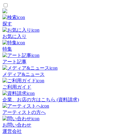
探す
お気に入り
特集
アート記事
メディア&ニュース
ご利用ガイド
企業、お店の方はこちら (資料請求)
アーティストの方へ
お問い合わせ
運営会社