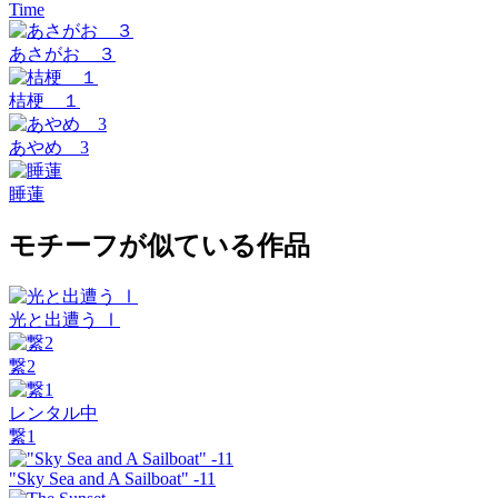
Time
あさがお ３
桔梗 １
あやめ 3
睡蓮
モチーフが似ている作品
光と出遭う Ⅰ
繋2
レンタル中
繋1
"Sky Sea and A Sailboat" -11