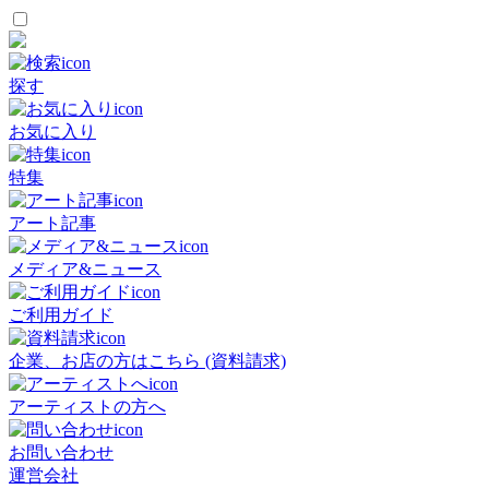
探す
お気に入り
特集
アート記事
メディア&ニュース
ご利用ガイド
企業、お店の方はこちら (資料請求)
アーティストの方へ
お問い合わせ
運営会社