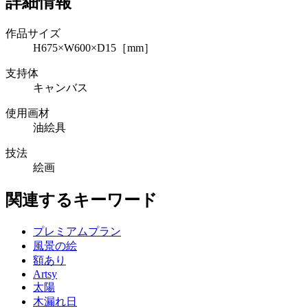
詳細情報
作品サイズ
H675×W600×D15［mm］
支持体
キャンバス
使用画材
油絵具
技法
絵画
関連するキーワード
プレミアムプラン
風景の絵
額あり
Artsy
太陽
木漏れ日