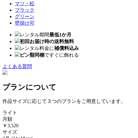
マツ・松
ブラック
グリーン
壁掛け可
レンタル期間
最低1か月
初回お届け時の送料無料
レンタル料金に
補償料込み
ピン類同梱
ですぐに飾れる
よくある質問
プランについて
作品サイズに応じて３つのプランをご用意しています。
ライト
月額
￥3,520
サイズ