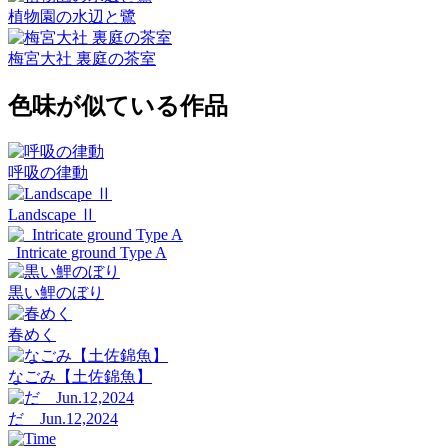
植物園の水辺と鷺
梅宮大社 裏庭の茶室
色味が似ている作品
呼吸の律動
Landscape Ⅱ
_Intricate ground Type A
黒い鯉のぼり
春めく
なごみ【土佐錦魚】
だ Jun.12,2024