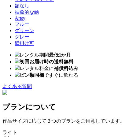
額なし
抽象的な絵
Artsy
ブルー
グリーン
グレー
壁掛け可
レンタル期間
最低1か月
初回お届け時の送料無料
レンタル料金に
補償料込み
ピン類同梱
ですぐに飾れる
よくある質問
プランについて
作品サイズに応じて３つのプランをご用意しています。
ライト