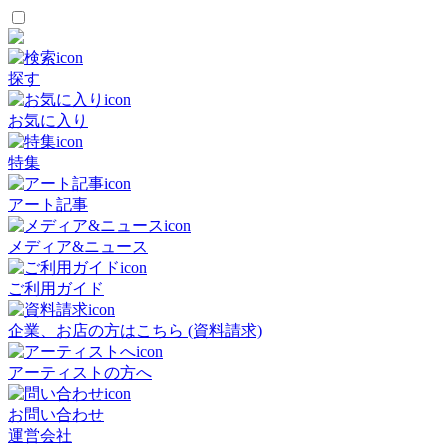
探す
お気に入り
特集
アート記事
メディア&ニュース
ご利用ガイド
企業、お店の方はこちら (資料請求)
アーティストの方へ
お問い合わせ
運営会社