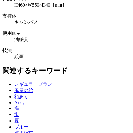
H460×W550×D40［mm］
支持体
キャンバス
使用画材
油絵具
技法
絵画
関連するキーワード
レギュラープラン
風景の絵
額あり
Artsy
海
街
夏
ブルー