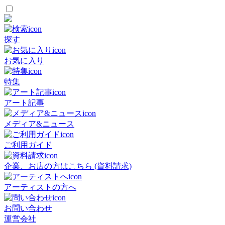
探す
お気に入り
特集
アート記事
メディア&ニュース
ご利用ガイド
企業、お店の方はこちら (資料請求)
アーティストの方へ
お問い合わせ
運営会社