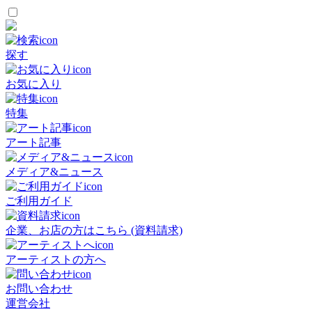
探す
お気に入り
特集
アート記事
メディア&ニュース
ご利用ガイド
企業、お店の方はこちら (資料請求)
アーティストの方へ
お問い合わせ
運営会社