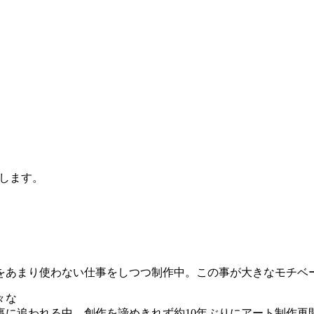
します。
声をあまり使わない仕事をしつつ制作中。この事が大きなモチベ
々な
仕事に追われる中、創作を諦めきれず約10年ぶりにアート制作再