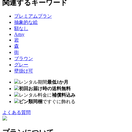
関連するキーワード
プレミアムプラン
抽象的な絵
額なし
Artsy
岩
森
街
ブラウン
グレー
壁掛け可
レンタル期間
最低1か月
初回お届け時の送料無料
レンタル料金に
補償料込み
ピン類同梱
ですぐに飾れる
よくある質問