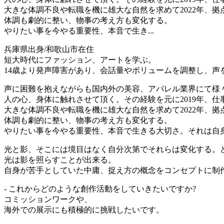
大きな体調不良や転職を機に雄大な自然を求めて2022年、
体調も劇的に整い、物事の考え方も変化する。
やりたい事を今やる重要性、本音で生き...
兵庫県出身/和歌山市在住
短大時代にファッション、アートを学ぶ。
14歳より発声障害があり、会話量やボリュームを調整し、
声に困難を抱えながらも国内外の美容、アパレル業界にて様
人の心、身体に触れさせて頂く。その経験を元に2019年、
大きな体調不良や転職を機に雄大な自然を求めて2022年、
体調も劇的に整い、物事の考え方も変化する。
やりたい事を今やる重要性、本音で生きる大切さ。それは自
光と影、そこには境目はなく自分次第でそれらは変化する。
光は影を照らすことが出来る。
自身が苦手としていた中庸、捉え方の概念をコンセプトに制
- これからどのような創作活動をしていきたいですか?
コミッションワークや、
海外での展示にも積極的に挑戦したいです。