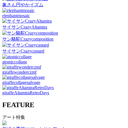
象さん円やかイズム
elephantmosaic
サイサンCrazyAltamira
サン駱駝Crazycomposition
サイサンCrazycustard
atomiccollage
giraffewonderczmf
giraffecollagesalvage
giraffeAltamiraRetroDays
FEATURE
アート特集