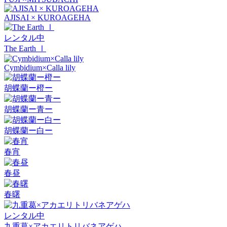
AJISAI × KUROAGEHA
レンタル中
The Earth Ⅰ
Cymbidium×Calla lily
胡蝶蘭ー橙ー
胡蝶蘭ー青ー
胡蝶蘭ー白ー
春宵
春昼
春曙
レンタル中
九重葛×アカエリトリバネアゲハ