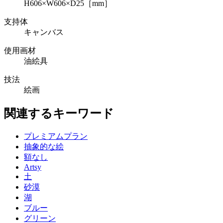
H606×W606×D25［mm］
支持体
キャンバス
使用画材
油絵具
技法
絵画
関連するキーワード
プレミアムプラン
抽象的な絵
額なし
Artsy
土
砂漠
湖
ブルー
グリーン