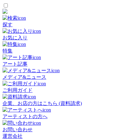
探す
お気に入り
特集
アート記事
メディア&ニュース
ご利用ガイド
企業、お店の方はこちら (資料請求)
アーティストの方へ
お問い合わせ
運営会社