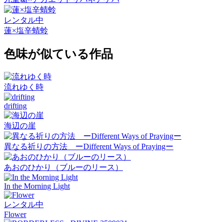
レンタル中
蓮×塩辛蜻蛉
色味が似ている作品
流れゆく時
drifting
海辺の崖
異なる祈りの方法 ーDifferent Ways of Prayingー
あおのひかり（ブルーのリース）
In the Morning Light
レンタル中
Flower