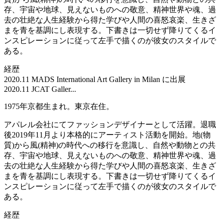
存、宇宙や地球、見えないものへの敬意、精神世界や魂、過
去の壮絶な人生経験から得た学びや人間の喜怒哀楽、生きざ
まを青を基調にし表現する。下書きは一切せず降りてくるイ
ンスピレーションに従って左手で描くのが彼女のスタイルで
ある。
経歴
2020.11 MADS International Art Gallery in Milan に出展
2020.11 JCAT Galler...
1975年京都生まれ。東京在住。
アパレル会社にてファッションデザイナーとして活躍。退職
後2019年11月より本格的にアーティスト活動を開始。地(物
質)から風(精神)の時代への移行を意識し、自然や動物との共
存、宇宙や地球、見えないものへの敬意、精神世界や魂、過
去の壮絶な人生経験から得た学びや人間の喜怒哀楽、生きざ
まを青を基調にし表現する。下書きは一切せず降りてくるイ
ンスピレーションに従って左手で描くのが彼女のスタイルで
ある。
経歴