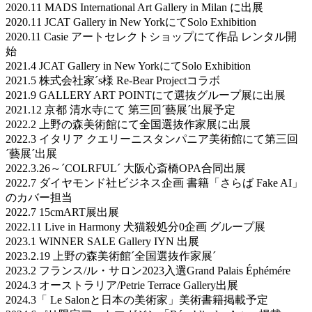
2020.11 MADS International Art Gallery in Milan に出展
2020.11 JCAT Gallery in New YorkにてSolo Exhibition
2020.11 Casie アートセレクトショップにて作品 レンタル開
始
2021.4 JCAT Gallery in New YorkにてSolo Exhibition
2021.5 株式会社家´s様 Re-Bear Projectコラボ
2021.9 GALLERY ART POINTにて選抜グループ展に出展
2021.12 京都 清水寺にて 第三回´藝展´出展予定
2022.2 上野の森美術館にて全国選抜作家展に出展
2022.3 イタリア クエリーニスタンパニア美術館にて第三回
´藝展´出展
2022.3.26～´COLRFUL´ 大阪心斎橋OPA合同出展
2022.7 ダイヤモンド社ビジネス企画 書籍「さらば Fake AI」
のカバー担当
2022.7 15cmART展出展
2022.11 Live in Harmony 犬猫殺処分0企画 グループ展
2023.1 WINNER SALE Gallery IYN 出展
2023.2.19 上野の森美術館´全国選抜作家展´
2023.2 フランス/ル・サロン2023入選Grand Palais Éphémére
2024.3 オーストラリア/Petrie Terrace Gallery出展
2024.3「 Le Salonと日本の美術家」美術書籍掲載予定