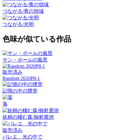
つながる/青の領域
つながる/光明
色味が似ている作品
サン・ポールの風景
販売済み
Random 2020P8-1
記憶の中の煙突
落
妖精の棲む森/御射鹿池
販売済み
バレエ 光の中で