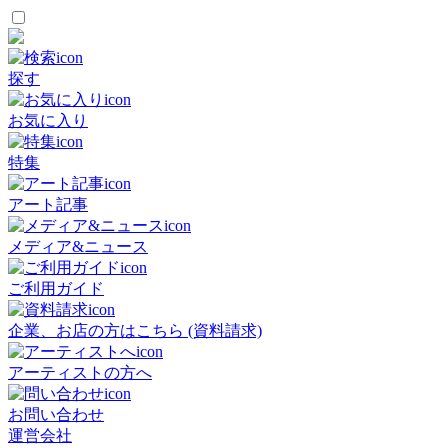
探す
お気に入り
特集
アート記事
メディア&ニュース
ご利用ガイド
企業、お店の方はこちら (資料請求)
アーティストの方へ
お問い合わせ
運営会社