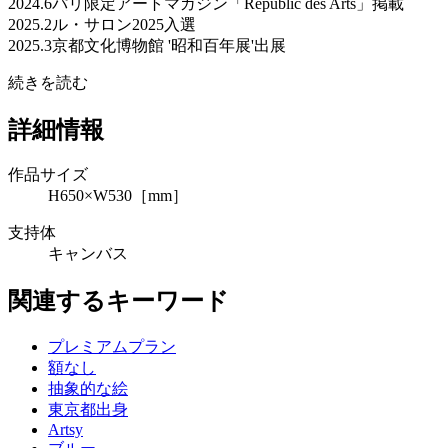
2024.6パリ限定アートマガジン「Républic des Arts」掲載
2025.2ル・サロン2025入選
2025.3京都文化博物館 '昭和百年展'出展
続きを読む
詳細情報
作品サイズ
H650×W530［mm］
支持体
キャンバス
関連するキーワード
プレミアムプラン
額なし
抽象的な絵
東京都出身
Artsy