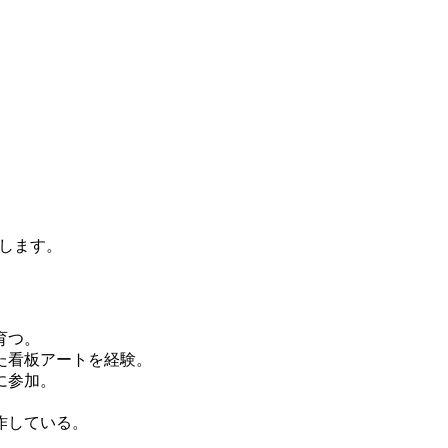
します。
育つ。
た看板アートを経験。
に参加。
作している。