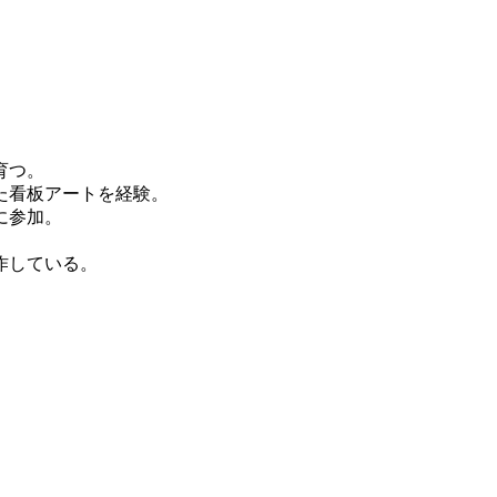
育つ。
た看板アートを経験。
に参加。
作している。