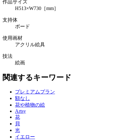
作品サイズ
H513×W730［mm］
支持体
ボード
使用画材
アクリル絵具
技法
絵画
関連するキーワード
プレミアムプラン
額なし
花や植物の絵
Artsy
花
貝
光
イエロー