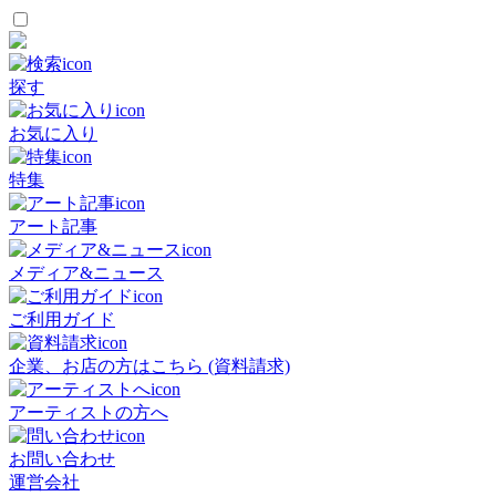
探す
お気に入り
特集
アート記事
メディア&ニュース
ご利用ガイド
企業、お店の方はこちら (資料請求)
アーティストの方へ
お問い合わせ
運営会社