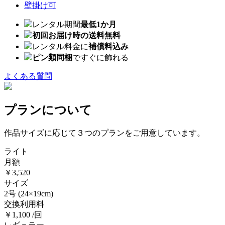
壁掛け可
レンタル期間
最低1か月
初回お届け時の送料無料
レンタル料金に
補償料込み
ピン類同梱
ですぐに飾れる
よくある質問
プランについて
作品サイズに応じて３つのプランをご用意しています。
ライト
月額
￥3,520
サイズ
2号
(24×19cm)
交換利用料
￥1,100 /回