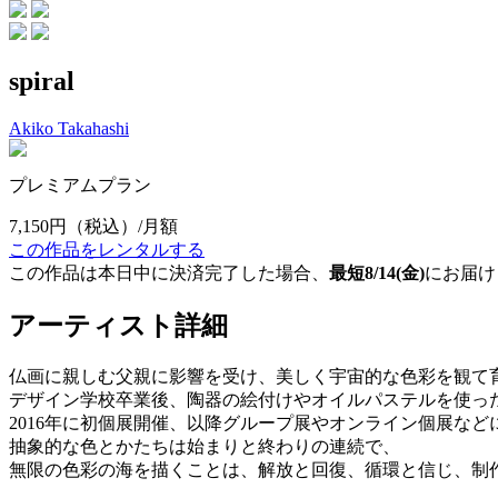
spiral
Akiko Takahashi
プレミアムプラン
7,150円
（税込）/月額
この作品をレンタルする
この作品は本日中に決済完了した場合、
最短8/14(金)
にお届け
アーティスト詳細
仏画に親しむ父親に影響を受け、美しく宇宙的な色彩を観て
デザイン学校卒業後、陶器の絵付けやオイルパステルを使っ
2016年に初個展開催、以降グループ展やオンライン個展など
抽象的な色とかたちは始まりと終わりの連続で、
無限の色彩の海を描くことは、解放と回復、循環と信じ、制