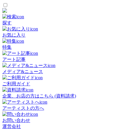
探す
お気に入り
特集
アート記事
メディア&ニュース
ご利用ガイド
企業、お店の方はこちら (資料請求)
アーティストの方へ
お問い合わせ
運営会社