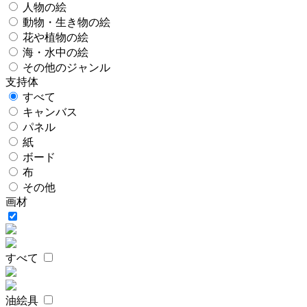
人物の絵
動物・生き物の絵
花や植物の絵
海・水中の絵
その他のジャンル
支持体
すべて
キャンバス
パネル
紙
ボード
布
その他
画材
すべて
油絵具