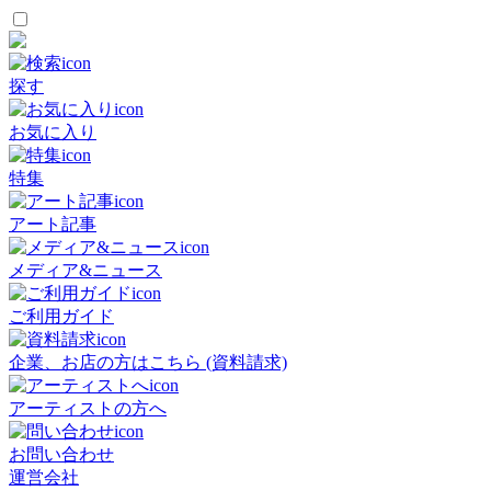
探す
お気に入り
特集
アート記事
メディア&ニュース
ご利用ガイド
企業、お店の方はこちら (資料請求)
アーティストの方へ
お問い合わせ
運営会社