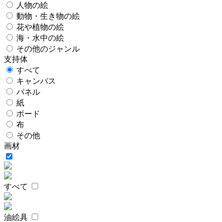
人物の絵
動物・生き物の絵
花や植物の絵
海・水中の絵
その他のジャンル
支持体
すべて
キャンバス
パネル
紙
ボード
布
その他
画材
すべて
油絵具