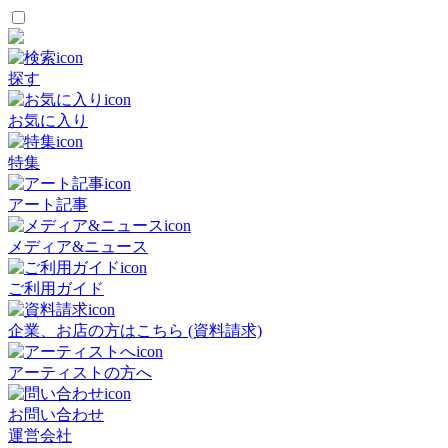
探す
お気に入り
特集
アート記事
メディア&ニュース
ご利用ガイド
企業、お店の方はこちら (資料請求)
アーティストの方へ
お問い合わせ
運営会社