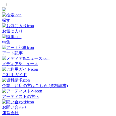
探す
お気に入り
特集
アート記事
メディア&ニュース
ご利用ガイド
企業、お店の方はこちら (資料請求)
アーティストの方へ
お問い合わせ
運営会社