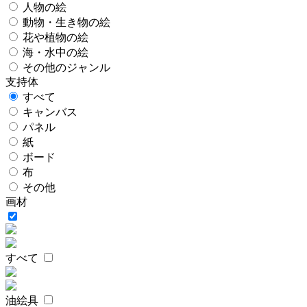
人物の絵
動物・生き物の絵
花や植物の絵
海・水中の絵
その他のジャンル
支持体
すべて
キャンバス
パネル
紙
ボード
布
その他
画材
すべて
油絵具