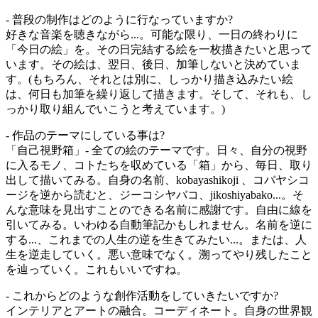
- 普段の制作はどのように行なっていますか?
好きな音楽を聴きながら...。可能な限り、一日の終わりに
「今日の絵」を。その日完結する絵を一枚描きたいと思って
います。その絵は、翌日、後日、加筆しないと決めていま
す。(もちろん、それとは別に、しっかり描き込みたい絵
は、何日も加筆を繰り返して描きます。そして、それも、し
っかり取り組んでいこうと考えています。)
- 作品のテーマにしている事は?
「自己視野箱」- 全ての絵のテーマです。日々、自分の視野
に入るモノ、コトたちを収めている「箱」から、毎日、取り
出して描いてみる。自身の名前、kobayashikoji 、コバヤシコ
ージを逆から読むと、ジーコシヤバコ、jikoshiyabako...。そ
んな意味を見出すことのできる名前に感謝です。自由に線を
引いてみる。いわゆる自動筆記かもしれません。名前を逆に
する...、これまでの人生の逆を生きてみたい...。または、人
生を逆走していく。悪い意味でなく。溯ってやり残したこと
を辿っていく。これもいいですね。
- これからどのような創作活動をしていきたいですか?
インテリアとアートの融合。コーディネート。自身の世界観