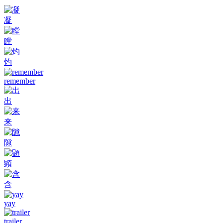
凝
瞠
灼
remember
出
来
隙
顕
含
yay
trailer