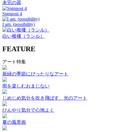
未完の器
Signpost 4
I am. (possibility)
白い襤褸（ランル）
FEATURE
アート特集
新緑の季節にぴったりなアート
雨を楽しむおまじない
じめじめ気分を吹き飛ばす、光のアート
ひんやり気分で心地よく
夏の風景画