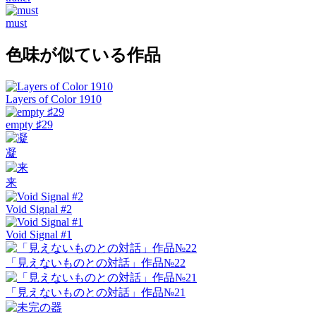
must
色味が似ている作品
Layers of Color 1910
empty ♯29
凝
来
Void Signal #2
Void Signal #1
「見えないものとの対話」作品№22
「見えないものとの対話」作品№21