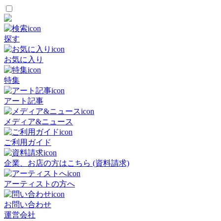
探す
お気に入り
特集
アート記事
メディア&ニュース
ご利用ガイド
企業、お店の方はこちら (資料請求)
アーティストの方へ
お問い合わせ
運営会社