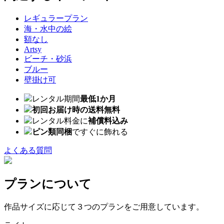
レギュラープラン
海・水中の絵
額なし
Artsy
ビーチ・砂浜
ブルー
壁掛け可
レンタル期間
最低1か月
初回お届け時の送料無料
レンタル料金に
補償料込み
ピン類同梱
ですぐに飾れる
よくある質問
プランについて
作品サイズに応じて３つのプランをご用意しています。