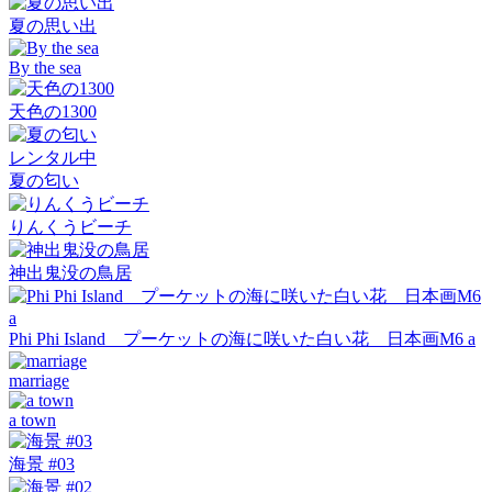
夏の思い出
By the sea
天色の1300
レンタル中
夏の匂い
りんくうビーチ
神出鬼没の鳥居
Phi Phi Island プーケットの海に咲いた白い花 日本画M6 a
marriage
a town
海景 #03