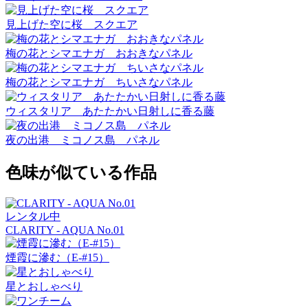
見上げた空に桜 スクエア
梅の花とシマエナガ おおきなパネル
梅の花とシマエナガ ちいさなパネル
ウィスタリア あたたかい日射しに香る藤
夜の出港 ミコノス島 パネル
色味が似ている作品
レンタル中
CLARITY - AQUA No.01
煙霞に滲む（E-#15）
星とおしゃべり