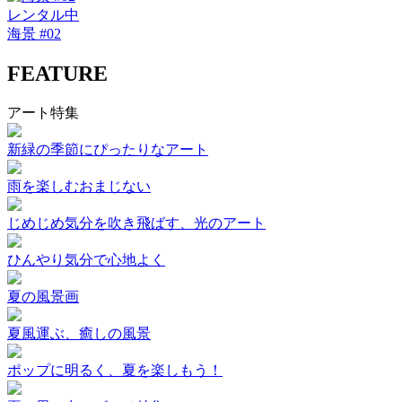
レンタル中
海景 #02
FEATURE
アート特集
新緑の季節にぴったりなアート
雨を楽しむおまじない
じめじめ気分を吹き飛ばす、光のアート
ひんやり気分で心地よく
夏の風景画
夏風運ぶ、癒しの風景
ポップに明るく、夏を楽しもう！