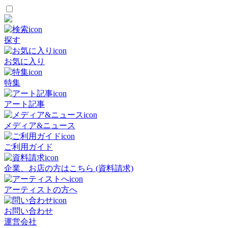
探す
お気に入り
特集
アート記事
メディア&ニュース
ご利用ガイド
企業、お店の方はこちら (資料請求)
アーティストの方へ
お問い合わせ
運営会社