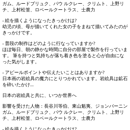
ガム、ルードブリュク、パウ ルクレー、クリムト、上野リ
チ、上村松篁、ロベールクートラス、士農力
- 絵を描くようになったきっかけは?
幼児の頃、母が描いてくれた女の子をまねて描いてみたのが
きっかけです。
- 普段の制作はどのように行なっていますか?
ほぼ毎日、朝の静かな時間に自分の部屋で製作を行っていま
す。 筆を持つと気持ちが落ち着き色を塗ると心が自由にな
った気がします。
- アピールポイントや伝えたいことはありますか?
日本画の岩絵具の魔力にとりつかれています。岩絵具は鉱石
を砕いたかけ...
日本の岩絵具と共に、いつか世界へ
影響を受けた人物：長谷川等伯、東山魁夷、ジョンバーニン
ガム、ルードブリュク、パウ ルクレー、クリムト、上野リ
チ、上村松篁、ロベールクートラス、士農力
- 絵を描くようになったきっかけは?