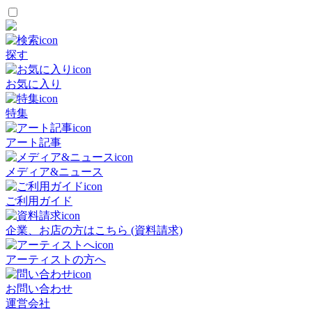
探す
お気に入り
特集
アート記事
メディア&ニュース
ご利用ガイド
企業、お店の方はこちら (資料請求)
アーティストの方へ
お問い合わせ
運営会社