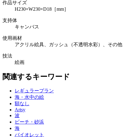
作品サイズ
H230×W230×D18［mm］
支持体
キャンバス
使用画材
アクリル絵具、ガッシュ（不透明水彩）、その他
技法
絵画
関連するキーワード
レギュラープラン
海・水中の絵
額なし
Artsy
波
ビーチ・砂浜
海
バイオレット