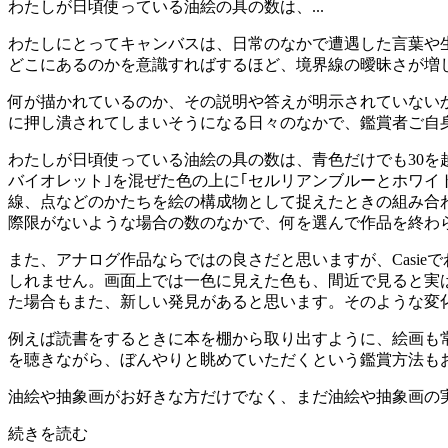
わたしが日頃使っている油絵の具の数は、...
わたしにとってキャンバスは、日常のなかで遭遇した言葉や
どこにあるのかを意識すればするほど、境界線の曖昧さが増
何が描かれているのか、その説明や答えが明示されていない
に押し潰されてしまいそうになる日々のなかで、鑑賞者ご自
わたしが日頃使っている油絵の具の数は、青色だけでも30を
バイオレット｣を混ぜた色の上に｢セルリアンブルーとホワイ
線、点などのかたちを絵の構成物として捉えたときの組み合
際限がないような場合の数のなかで、何を選んで作品を終わ
また、アナログ作品ならではの良さだと思いますが、Casi
しれません。画面上では一色に見えた色も、間近で見ると実
た場合もまた、新しい発見があると思います。そのような変
例えば読書をするときに本を棚から取り出すように、絵画も
を聴きながら、ぼんやりと眺めていただくという鑑賞方法も
油絵や抽象画がお好きな方だけでなく、まだ油絵や抽象画の
続きを読む