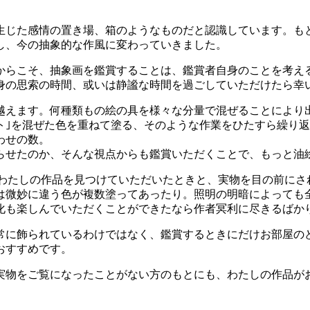
生じた感情の置き場、箱のようなものだと認識しています。も
し、今の抽象的な作風に変わっていきました。
からこそ、抽象画を鑑賞することは、鑑賞者自身のことを考え
身の思索の時間、或いは静謐な時間を過ごしていただけたら幸
越えます。何種類もの絵の具を様々な分量で混ぜることにより
ト｣を混ぜた色を重ねて塗る、そのような作業をひたすら繰り
わせの数。
らせたのか、そんな視点からも鑑賞いただくことで、もっと油
eでわたしの作品を見つけていただいたときと、実物を目の前に
は微妙に違う色が複数塗ってあったり。照明の明暗によっても
化も楽しんでいただくことができたなら作者冥利に尽きるばか
常に飾られているわけではなく、鑑賞するときにだけお部屋の
おすすめです。
実物をご覧になったことがない方のもとにも、わたしの作品が