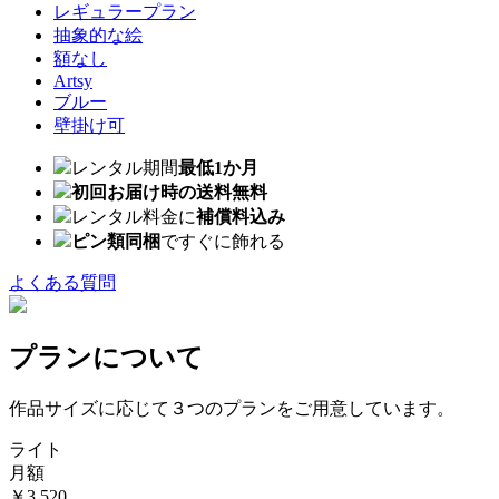
レギュラープラン
抽象的な絵
額なし
Artsy
ブルー
壁掛け可
レンタル期間
最低1か月
初回お届け時の送料無料
レンタル料金に
補償料込み
ピン類同梱
ですぐに飾れる
よくある質問
プランについて
作品サイズに応じて３つのプランをご用意しています。
ライト
月額
￥3,520