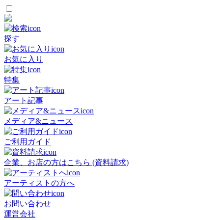
探す
お気に入り
特集
アート記事
メディア&ニュース
ご利用ガイド
企業、お店の方はこちら (資料請求)
アーティストの方へ
お問い合わせ
運営会社