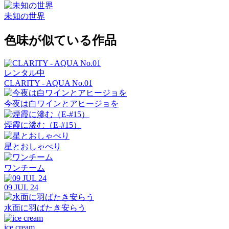
未知の世界
色味が似ている作品
レンタル中
CLARITY - AQUA No.01
今夜は白ワインとアヒージョを
煙霞に滲む（E-#15）
星とおしゃべり
ワンチーム
09 JUL 24
水面に羽ばたき安らう
ice cream