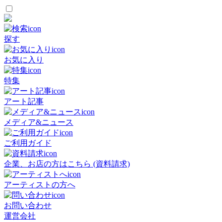
探す
お気に入り
特集
アート記事
メディア&ニュース
ご利用ガイド
企業、お店の方はこちら (資料請求)
アーティストの方へ
お問い合わせ
運営会社