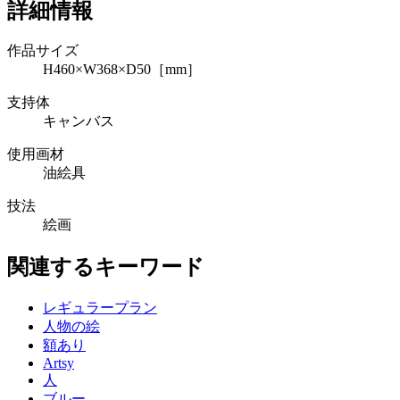
詳細情報
作品サイズ
H460×W368×D50［mm］
支持体
キャンバス
使用画材
油絵具
技法
絵画
関連するキーワード
レギュラープラン
人物の絵
額あり
Artsy
人
ブルー