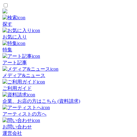
探す
お気に入り
特集
アート記事
メディア&ニュース
ご利用ガイド
企業、お店の方はこちら (資料請求)
アーティストの方へ
お問い合わせ
運営会社