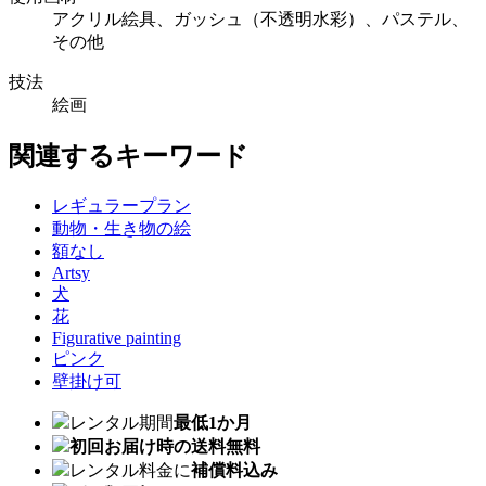
アクリル絵具、ガッシュ（不透明水彩）、パステル、
その他
技法
絵画
関連するキーワード
レギュラープラン
動物・生き物の絵
額なし
Artsy
犬
花
Figurative painting
ピンク
壁掛け可
レンタル期間
最低1か月
初回お届け時の送料無料
レンタル料金に
補償料込み