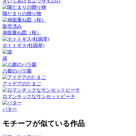
きいてあげるよウサギ2311
陽だまりの贈り物
販売済み
扇面重ね図（桜）
ホトトギス(杜鵑草)
波
八郷のバラ園
アイデアのたまご
ロマンチックなサンセットビーチ
バター
モチーフが似ている作品