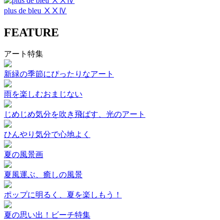
plus de bleu ⅩⅩⅣ
FEATURE
アート特集
新緑の季節にぴったりなアート
雨を楽しむおまじない
じめじめ気分を吹き飛ばす、光のアート
ひんやり気分で心地よく
夏の風景画
夏風運ぶ、癒しの風景
ポップに明るく、夏を楽しもう！
夏の思い出！ビーチ特集