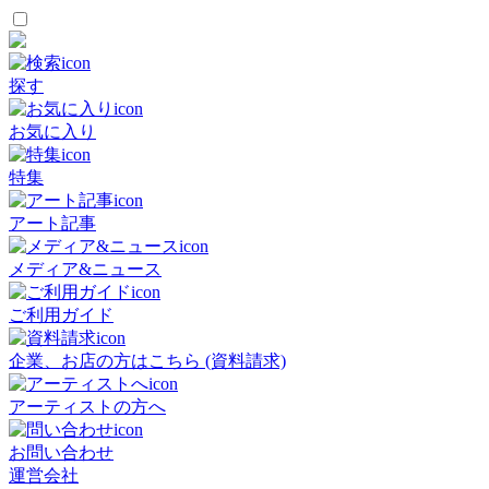
探す
お気に入り
特集
アート記事
メディア&ニュース
ご利用ガイド
企業、お店の方はこちら (資料請求)
アーティストの方へ
お問い合わせ
運営会社