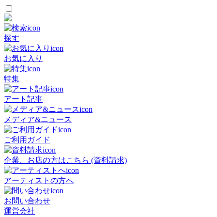
探す
お気に入り
特集
アート記事
メディア&ニュース
ご利用ガイド
企業、お店の方はこちら (資料請求)
アーティストの方へ
お問い合わせ
運営会社