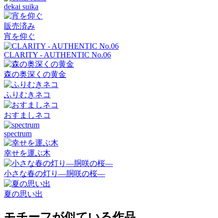
dekai suika
販売済み
宵を仰ぐ
CLARITY - AUTHENTIC No.06
森の奥深くの黄金
ふりむきネコ
おすましネコ
spectrum
幸せを運ぶ木
小さな春の灯り―胴咲の桜―
夏の思い出
モチーフが似ている作品