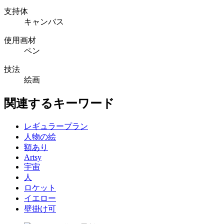
支持体
キャンバス
使用画材
ペン
技法
絵画
関連するキーワード
レギュラープラン
人物の絵
額あり
Artsy
宇宙
人
ロケット
イエロー
壁掛け可