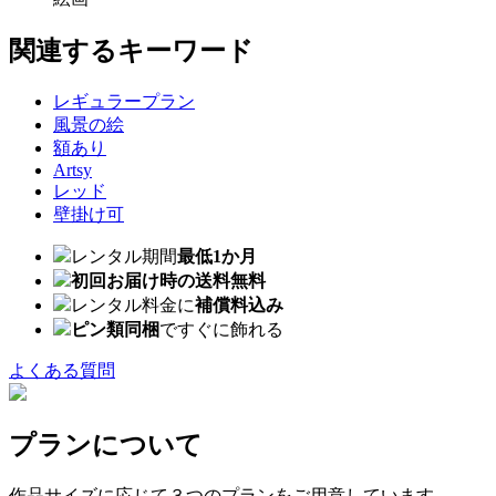
関連するキーワード
レギュラープラン
風景の絵
額あり
Artsy
レッド
壁掛け可
レンタル期間
最低1か月
初回お届け時の送料無料
レンタル料金に
補償料込み
ピン類同梱
ですぐに飾れる
よくある質問
プランについて
作品サイズに応じて３つのプランをご用意しています。