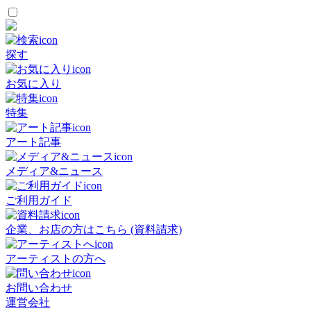
探す
お気に入り
特集
アート記事
メディア&ニュース
ご利用ガイド
企業、お店の方はこちら (資料請求)
アーティストの方へ
お問い合わせ
運営会社