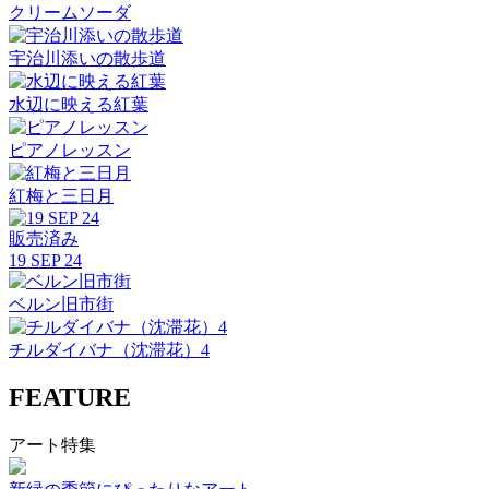
クリームソーダ
宇治川添いの散歩道
水辺に映える紅葉
ピアノレッスン
紅梅と三日月
販売済み
19 SEP 24
ベルン旧市街
チルダイバナ（沈滞花）4
FEATURE
アート特集