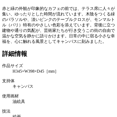
赤と緑の外観が印象的なカフェの前では、テラス席に人々が
集い、ゆったりとした時間が流れています。木陰をつくる緑
のパラソルや、淡いピンクのテーブルクロスが、モンマルト
ル（パリ）特有のやさしい色彩を添えています。背後に立つ
建物や通りの気配が、芸術家たちが行き交うこの街の自由で
温かな空気を静かに語りかけます。日常の中に宿る小さな幸
福を、心に触れる風景としてキャンバスに刻みました。
詳細情報
作品サイズ
H345×W398×D45［mm］
支持体
キャンバス
使用画材
油絵具
技法
絵画