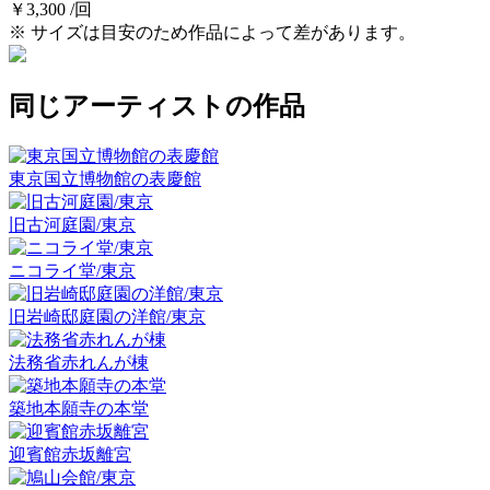
￥3,300 /回
※ サイズは目安のため作品によって差があります。
同じアーティストの作品
東京国立博物館の表慶館
旧古河庭園/東京
ニコライ堂/東京
旧岩崎邸庭園の洋館/東京
法務省赤れんが棟
築地本願寺の本堂
迎賓館赤坂離宮