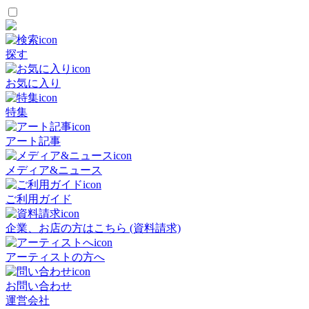
探す
お気に入り
特集
アート記事
メディア&ニュース
ご利用ガイド
企業、お店の方はこちら (資料請求)
アーティストの方へ
お問い合わせ
運営会社