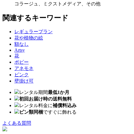
コラージュ、ミクストメディア、その他
関連するキーワード
レギュラープラン
花や植物の絵
額なし
Artsy
花
ポピー
アネモネ
ピンク
壁掛け可
レンタル期間
最低1か月
初回お届け時の送料無料
レンタル料金に
補償料込み
ピン類同梱
ですぐに飾れる
よくある質問