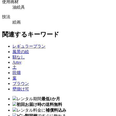
使用画材
油絵具
技法
絵画
関連するキーワード
レギュラープラン
風景の絵
額なし
Artsy
土
田畑
葉
ブラウン
壁掛け可
レンタル期間
最低1か月
初回お届け時の送料無料
レンタル料金に
補償料込み
ピン類同梱
ですぐに飾れる