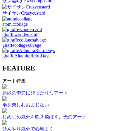
サン駱駝Crazycomposition
サイサンCrazycustard
atomiccollage
giraffewonderczmf
giraffecollagesalvage
giraffeAltamiraRetroDays
FEATURE
アート特集
新緑の季節にぴったりなアート
雨を楽しむおまじない
じめじめ気分を吹き飛ばす、光のアート
ひんやり気分で心地よく