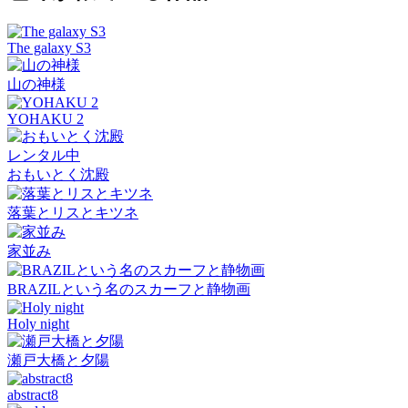
The galaxy S3
山の神様
YOHAKU 2
レンタル中
おもいとく沈殿
落葉とリスとキツネ
家並み
BRAZILという名のスカーフと静物画
Holy night
瀬戸大橋と夕陽
abstract8