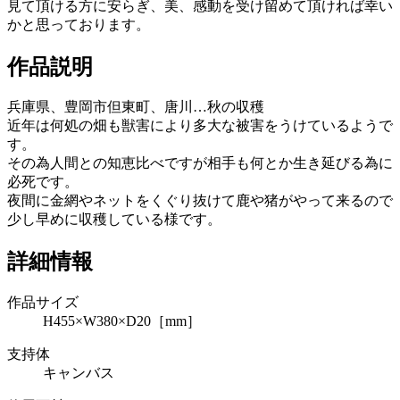
見て頂ける方に安らぎ、美、感動を受け留めて頂ければ幸い
かと思っております。
作品説明
兵庫県、豊岡市但東町、唐川…秋の収穫
近年は何処の畑も獣害により多大な被害をうけているようで
す。
その為人間との知恵比べですが相手も何とか生き延びる為に
必死です。
夜間に金網やネットをくぐり抜けて鹿や猪がやって来るので
少し早めに収穫している様です。
詳細情報
作品サイズ
H455×W380×D20［mm］
支持体
キャンバス