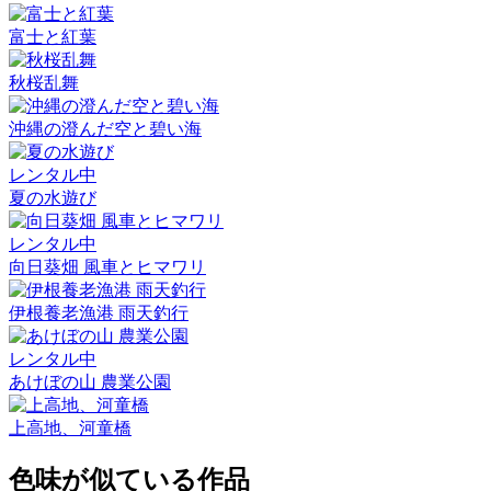
富士と紅葉
秋桜乱舞
沖縄の澄んだ空と碧い海
レンタル中
夏の水遊び
レンタル中
向日葵畑 風車とヒマワリ
伊根養老漁港 雨天釣行
レンタル中
あけぼの山 農業公園
上高地、河童橋
色味が似ている作品