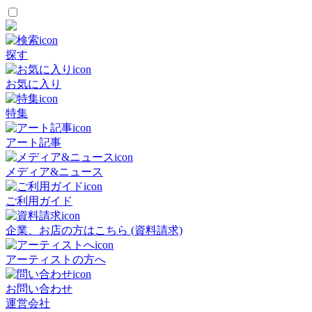
探す
お気に入り
特集
アート記事
メディア&ニュース
ご利用ガイド
企業、お店の方はこちら (資料請求)
アーティストの方へ
お問い合わせ
運営会社