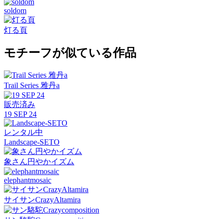
soldom
灯る頁
モチーフが似ている作品
Trail Series 雅丹a
販売済み
19 SEP 24
レンタル中
Landscape-SETO
象さん円やかイズム
elephantmosaic
サイサンCrazyAltamira