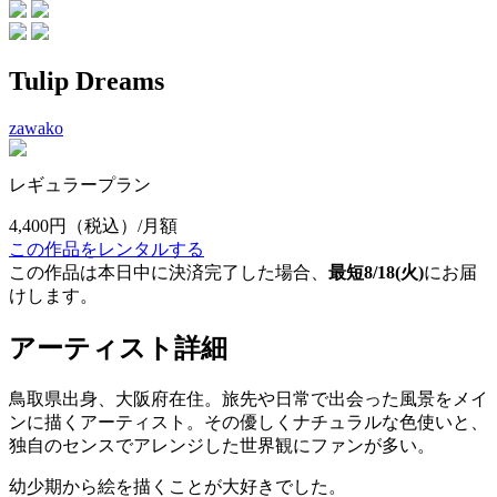
Tulip Dreams
zawako
レギュラープラン
4,400円
（税込）/月額
この作品をレンタルする
この作品は本日中に決済完了した場合、
最短8/18(火)
にお届
けします。
アーティスト詳細
鳥取県出身、大阪府在住。旅先や日常で出会った風景をメイ
ンに描くアーティスト。その優しくナチュラルな色使いと、
独自のセンスでアレンジした世界観にファンが多い。
幼少期から絵を描くことが大好きでした。