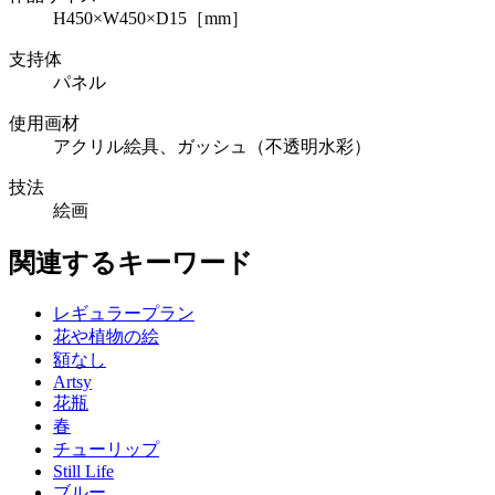
H450×W450×D15［mm］
支持体
パネル
使用画材
アクリル絵具、ガッシュ（不透明水彩）
技法
絵画
関連するキーワード
レギュラープラン
花や植物の絵
額なし
Artsy
花瓶
春
チューリップ
Still Life
ブルー