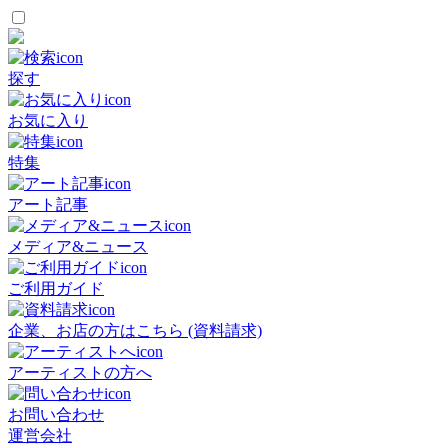
探す
お気に入り
特集
アート記事
メディア&ニュース
ご利用ガイド
企業、お店の方はこちら (資料請求)
アーティストの方へ
お問い合わせ
運営会社