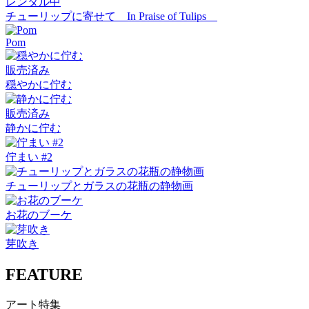
レンタル中
チューリップに寄せて In Praise of Tulips
Pom
販売済み
穏やかに佇む
販売済み
静かに佇む
佇まい #2
チューリップとガラスの花瓶の静物画
お花のブーケ
芽吹き
FEATURE
アート特集