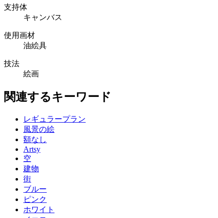
支持体
キャンバス
使用画材
油絵具
技法
絵画
関連するキーワード
レギュラープラン
風景の絵
額なし
Artsy
空
建物
街
ブルー
ピンク
ホワイト