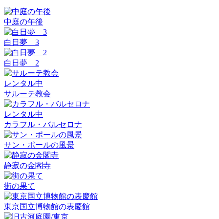
中庭の午後
白日夢 3
白日夢 2
レンタル中
サルーテ教会
レンタル中
カラフル・バルセロナ
サン・ポールの風景
静寂の金閣寺
街の果て
東京国立博物館の表慶館