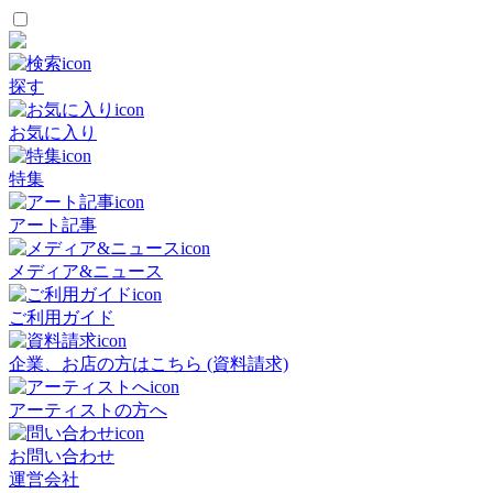
探す
お気に入り
特集
アート記事
メディア&ニュース
ご利用ガイド
企業、お店の方はこちら (資料請求)
アーティストの方へ
お問い合わせ
運営会社