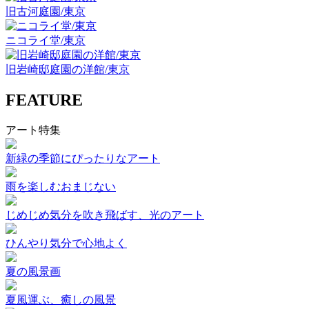
旧古河庭園/東京
ニコライ堂/東京
旧岩崎邸庭園の洋館/東京
FEATURE
アート特集
新緑の季節にぴったりなアート
雨を楽しむおまじない
じめじめ気分を吹き飛ばす、光のアート
ひんやり気分で心地よく
夏の風景画
夏風運ぶ、癒しの風景