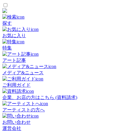
探す
お気に入り
特集
アート記事
メディア&ニュース
ご利用ガイド
企業、お店の方はこちら (資料請求)
アーティストの方へ
お問い合わせ
運営会社