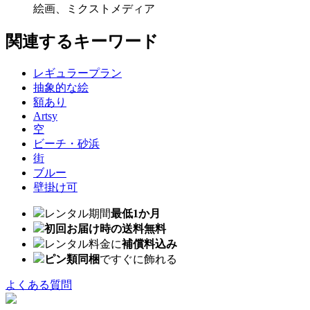
絵画、ミクストメディア
関連するキーワード
レギュラープラン
抽象的な絵
額あり
Artsy
空
ビーチ・砂浜
街
ブルー
壁掛け可
レンタル期間
最低1か月
初回お届け時の送料無料
レンタル料金に
補償料込み
ピン類同梱
ですぐに飾れる
よくある質問