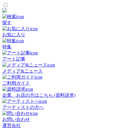
探す
お気に入り
特集
アート記事
メディア&ニュース
ご利用ガイド
企業、お店の方はこちら (資料請求)
アーティストの方へ
お問い合わせ
運営会社