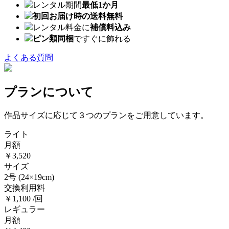
レンタル期間
最低1か月
初回お届け時の送料無料
レンタル料金に
補償料込み
ピン類同梱
ですぐに飾れる
よくある質問
プランについて
作品サイズに応じて３つのプランをご用意しています。
ライト
月額
￥3,520
サイズ
2号
(24×19cm)
交換利用料
￥1,100 /回
レギュラー
月額