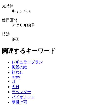
支持体
キャンバス
使用画材
アクリル絵具
技法
絵画
関連するキーワード
レギュラープラン
風景の絵
額なし
Artsy
月
夕日
ラベンダー
バイオレット
壁掛け可