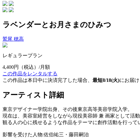
ラベンダーとお月さまのひみつ
鷲尾 穂高
レギュラープラン
4,400円
（税込）/月額
この作品をレンタルする
この作品は本日中に決済完了した場合、
最短8/18(火)
にお届け
アーティスト詳細
東京デザイナー学院出身、その後東京高等美容学院入学。
現在は、美容室経営をしながら現役美容師 兼 画家として活
観る人の心に残せるような作品をテーマに創作活動を行って
影響を受けた人物:佐伯祐三・藤田嗣治