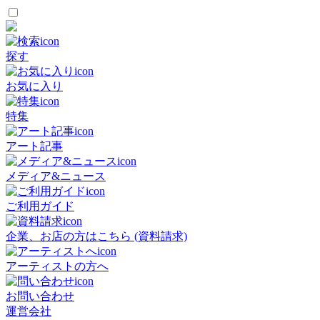
探す
お気に入り
特集
アート記事
メディア&ニュース
ご利用ガイド
企業、お店の方はこちら (資料請求)
アーティストの方へ
お問い合わせ
運営会社