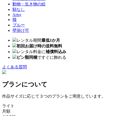
動物・生き物の絵
額なし
Artsy
猫
ブルー
壁掛け可
レンタル期間
最低1か月
初回お届け時の送料無料
レンタル料金に
補償料込み
ピン類同梱
ですぐに飾れる
よくある質問
プランについて
作品サイズに応じて３つのプランをご用意しています。
ライト
月額