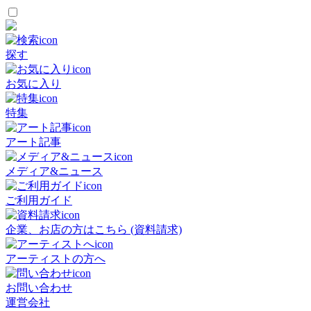
探す
お気に入り
特集
アート記事
メディア&ニュース
ご利用ガイド
企業、お店の方はこちら (資料請求)
アーティストの方へ
お問い合わせ
運営会社