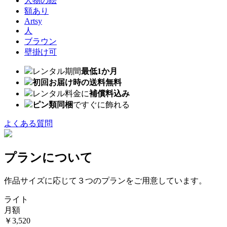
人物の絵
額あり
Artsy
人
ブラウン
壁掛け可
レンタル期間
最低1か月
初回お届け時の送料無料
レンタル料金に
補償料込み
ピン類同梱
ですぐに飾れる
よくある質問
プランについて
作品サイズに応じて３つのプランをご用意しています。
ライト
月額
￥3,520