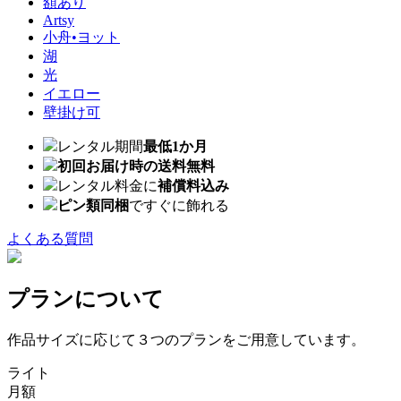
額あり
Artsy
小舟•ヨット
湖
光
イエロー
壁掛け可
レンタル期間
最低1か月
初回お届け時の送料無料
レンタル料金に
補償料込み
ピン類同梱
ですぐに飾れる
よくある質問
プランについて
作品サイズに応じて３つのプランをご用意しています。
ライト
月額