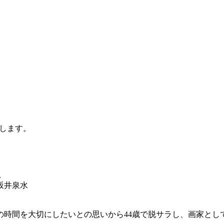
します。
。
坂井泉水
の時間を大切にしたいとの思いから44歳で脱サラし、画家と