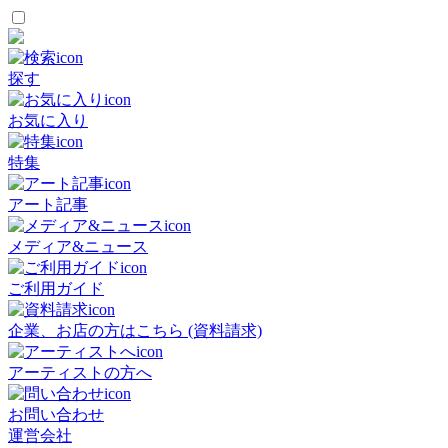
探す
お気に入り
特集
アート記事
メディア&ニュース
ご利用ガイド
企業、お店の方はこちら (資料請求)
アーティストの方へ
お問い合わせ
運営会社